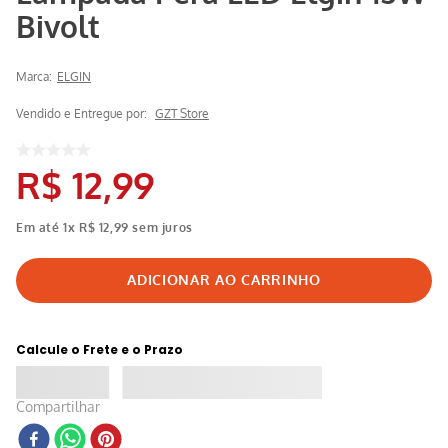
Bivolt
Marca:
ELGIN
Vendido e Entregue por:
GZT Store
R$
12
,
99
Em até
1
x
R$
12
,
99
sem juros
Calcule o Frete e o Prazo
Compartilhar