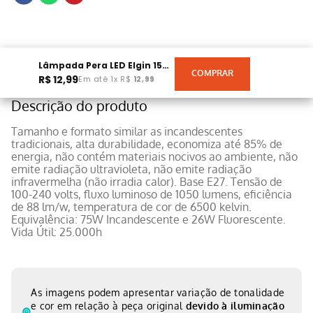
Lâmpada Pera LED Elgin 15W Bivolt
R$
12
,
99
Em até
1
x
R$
12
,
99
Descrição do produto
Tamanho e formato similar as incandescentes
tradicionais, alta durabilidade, economiza até 85% de
energia, não contém materiais nocivos ao ambiente, não
emite radiação ultravioleta, não emite radiação
infravermelha (não irradia calor). Base E27. Tensão de
100-240 volts, fluxo luminoso de 1050 lumens, eficiência
de 88 lm/w, temperatura de cor de 6500 kelvin.
Equivalência: 75W Incandescente e 26W Fluorescente.
Vida Útil: 25.000h
As imagens podem apresentar variação de tonalidade
e cor em relação à peça original
devido à iluminação