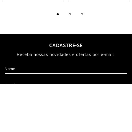
R$
12
,
99
R$
19
,
99
5% OFF NO PIX
5% OFF NO PIX
1
x de
R$
12
,
99
1
x de
R$
19
,
99
COMPRAR
COMPRAR
CADASTRE-SE
Receba nossas novidades e ofertas por e-mail.