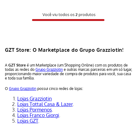
Você viu todos os
2
produtos
GZT Store: O Marketplace do Grupo Grazziotin!
A
GZT Store
é um Marketplace (um Shopping Online) com os produtos de
todas as redes do
Grupo Grazziotin
e outras marcas parceiras em um só lugar,
proporcionando maior variedade de compra de produtos para você, sua casa
e toda sua família.
O
Grupo Grazziotin
possui cinco redes de lojas:
Lojas Grazziotin
Lojas Tottal Casa & Lazer
.
Lojas Pormenos
.
Lojas Franco Giorgi
.
Lojas GZT
.