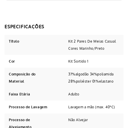
Título
Kit 2 Pares De Meias Casual
Cores Marinho/Preto
Cor
Kit Sortido 1
Composição do
37%algodão 34%poliamida
Material
28%poliéster 01%elastano
Faixa Etária
Adulto
Processo de Lavagem
Lavagem a mão (max. 40°C)
Processo de
Não Alvejar
Alvejamento