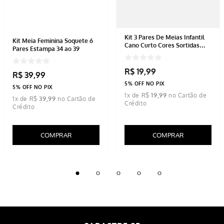
Kit 3 Pares De Meias Infantil
Kit Meia Feminina Soquete 6
Cano Curto Cores Sortidas
Pares Estampa 34 ao 39
Mescla/Azul Marinho/Preta
R$
19
,
99
R$
39
,
99
5% OFF NO PIX
5% OFF NO PIX
1
x de
R$
19
,
99
1
x de
R$
39
,
99
COMPRAR
COMPRAR