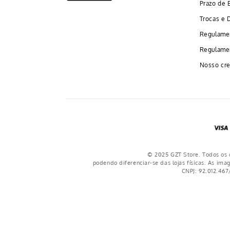
Prazo de 
Trocas e 
Regulame
Regulamen
Nosso cre
© 2025 GZT Store. Todos os d
podendo diferenciar-se das lojas físicas. As ima
CNPJ: 92.012.467