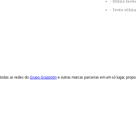
Utilize term
Tente utiliz
todas as redes do
Grupo Grazziotin
e outras marcas parceiras em um só lugar, prop