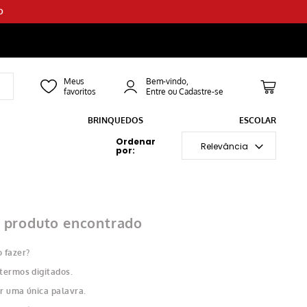
O
Bem-vindo,
BRINQUEDOS
ESCOLAR
Relevância
produto encontrado
 fazer?
 termos digitados.
ar uma única palavra.