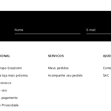
CIONAL
SERVIÇOS
AJU
rupo Grazziotin
Meus pedidos
Como
a loja mais próxima
Acompanhe seu pedido
SAC
conosco
e uso
e pagamento
e Privacidade