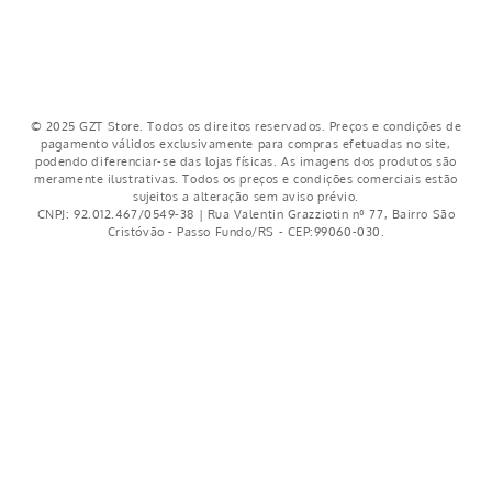
-
53%
-
53%
Jogo de Cama King Camil Rose
Jogo de Cama King Marinho
1,93mx1,98mx38cm
1,93m x 1,98m x 38cm
R$
169
,
99
R$
169
,
99
R$
79
,
99
R$
79
,
99
5% OFF NO PIX
5% OFF NO PIX
2
x de
R$
39
,
99
2
x de
R$
39
,
99
COMPRAR
COMPRAR