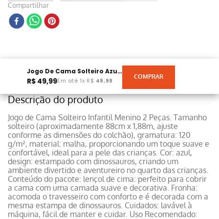
Compartilhar
Jogo De Cama Solteiro Azul Dino 88cmx1,88cmx30cm Malha 120g/m²
R$
49
,
99
Em até
1
x
R$
49
,
99
Descrição do produto
Jogo de Cama Solteiro Infantil Menino 2 Peças. Tamanho
solteiro (aproximadamente 88cm x 1,88m, ajuste
conforme as dimensões do colchão), gramatura: 120
g/m², material: malha, proporcionando um toque suave e
confortável, ideal para a pele das crianças. Cor: azul,
design: estampado com dinossauros, criando um
ambiente divertido e aventureiro no quarto das crianças.
Conteúdo do pacote: lençol de cima: perfeito para cobrir
a cama com uma camada suave e decorativa. Fronha:
acomoda o travesseiro com conforto e é decorada com a
mesma estampa de dinossauros. Cuidados: lavável à
máquina, fácil de manter e cuidar. Uso Recomendado: