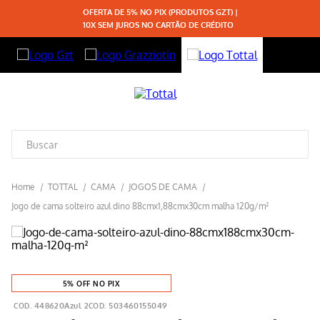
OFERTA DE 5% NO PIX (PRODUTOS GZT) |
10X SEM JUROS NO CARTÃO DE CRÉDITO
TOTTAL
CAMA
JOGOS DE CAMA
Jogo de cama solteiro azul dino 88cmx1,88cmx30cm malha 120g/m²
5% OFF NO PIX
448620Azul 2
503460155049