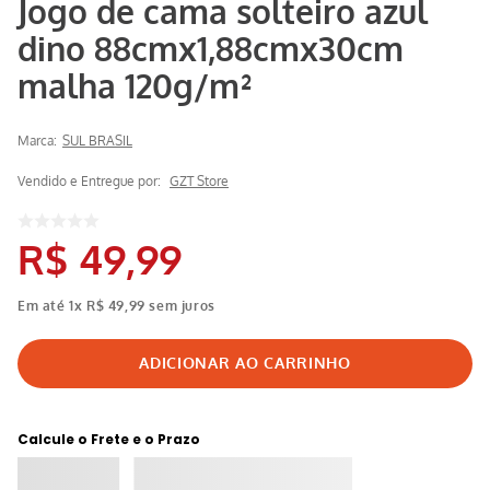
Jogo de cama solteiro azul
dino 88cmx1,88cmx30cm
malha 120g/m²
Marca:
SUL BRASIL
Vendido e Entregue por:
GZT Store
R$
49
,
99
Em até
1
x
R$
49
,
99
sem juros
Calcule o Frete e o Prazo