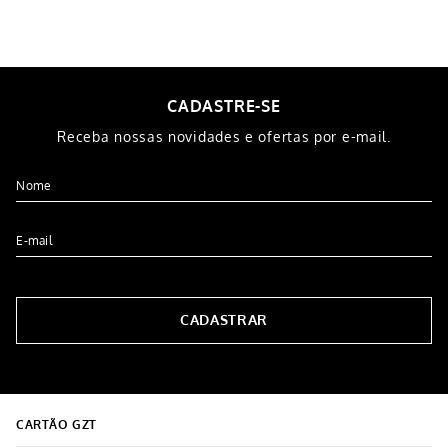
Avaliações
Tem esse produto? Seja o primeiro a avaliá-lo!
ESCREVER AVALIAÇÃO
-
54%
-
38%