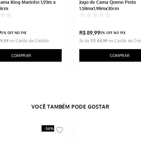
Cama King Marinho 1,93m x
Jogo de Cama Quenn Preto
38cm
1,58mx1,98mx30cm
9
R$
89
,
99
5% OFF NO PIX
5% OFF NO PIX
39
,
99
2
x de
R$
44
,
99
COMPRAR
COMPRAR
-
56%