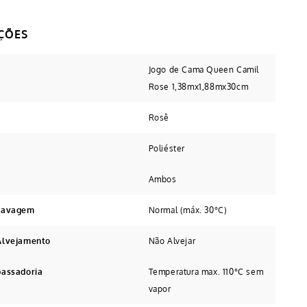
Jogo de Cama Queen Camil
Rose 1,38mx1,88mx30cm
Rosê
Poliéster
Ambos
 Lavagem
Normal (máx. 30°C)
Alvejamento
Não Alvejar
passadoria
Temperatura max. 110°C sem
vapor