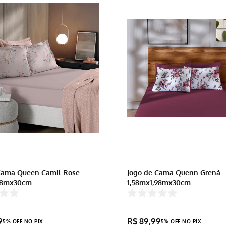
Cama Queen Camil Rose
Jogo de Cama Quenn Grená
,88mx30cm
1,58mx1,98mx30cm
9
R$
89
,
99
5% OFF NO PIX
5% OFF NO PIX