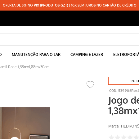
OFERTA DE 5% NO PIX (PRODUTOS GZT) | 10X SEM JUROS NO CARTÃO DE CRÉDITO
O
MANUTENÇÃO PARA O LAR
CAMPING E LAZER
ELETROPORTÁ
amil Rose 1,38mx1,88mx30cm
5% O
539906Ros
Jogo d
1,38m
Marca:
HEDRON