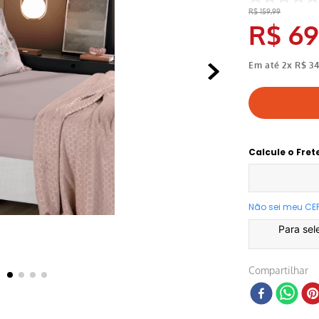
R$
159
,
99
R$
69
Em até
2
x
R$
3
Calcule o Fret
Não sei meu CE
Para sel
Compartilhar