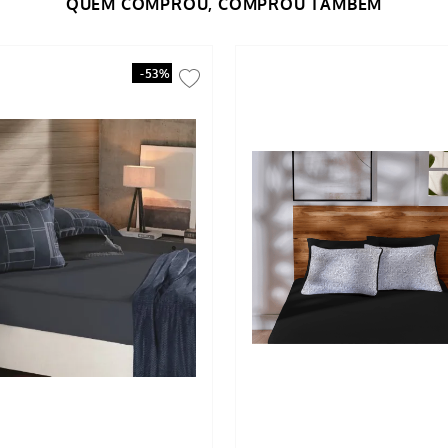
-
53%