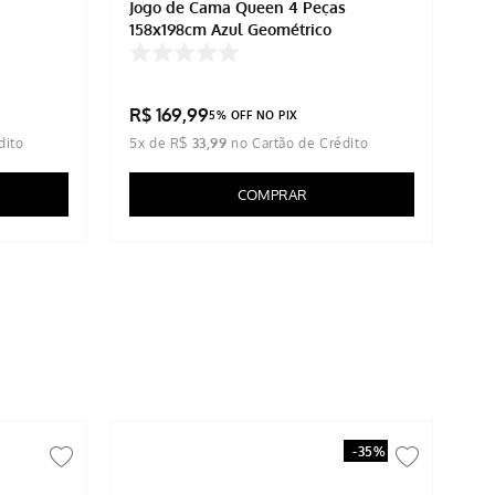
Jogo de Cama Queen 4 Peças
Jo
158x198cm Azul Geométrico
15
R$
169
,
99
R
5% OFF NO PIX
5
x de
R$
33
,
99
5
x
COMPRAR
-
35%