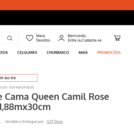
Bem-vindo,
TEIS
CELULARES
CHURRASCO
MAIS
PROMOÇÕES
FF NO PIX
ê
503460295035
e Cama Queen Camil Rose
x1,88mx30cm
S
Vendido e Entregue por:
GZT Store