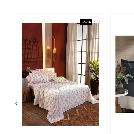
-
67%