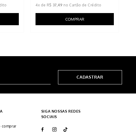
4
x de
R$
37
,
49
1
x
COMPRAR
CADASTRAR
DA
SIGA NOSSAS REDES
SOCIAIS
 comprar