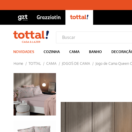
NOVIDADES
COZINHA
CAMA
BANHO
DECORAÇÃ
TOTTAL
CAMA
JOGOS DE CAMA
Jogo de Cama Queen C