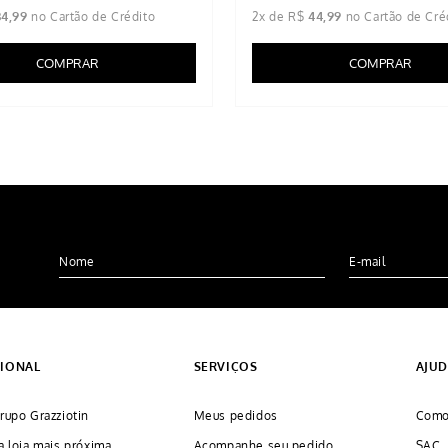
34
,
99
2
x de
R$
44
,
99
COMPRAR
COMPRAR
CIONAL
SERVIÇOS
AJU
rupo Grazziotin
Meus pedidos
Como
a loja mais próxima
Acompanhe seu pedido
SAC