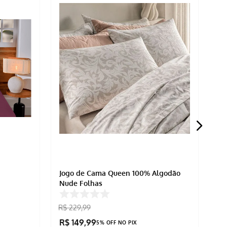
Jogo de Cama Queen 100% Algodão
Jo
Nude Folhas
88
R$
229
,
99
R$
149
,
99
R
5% OFF NO PIX