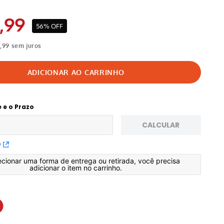
,
99
56%
OFF
4
,
99
sem juros
e e o Prazo
CALCULAR
P
ecionar uma forma de entrega ou retirada, você precisa
adicionar o item no carrinho.