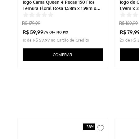
Jogo Cama Queen 4 Peças 150 Fios
Jogo de 
98m
Ternura Floral Rosa 1,58m x 1,98m x
1,98m x 
30cm Sortido
R$
179
,
99
R$
169
,
99
R$
59
,
99
R$
79
,
9
5% OFF NO PIX
1
x de
R$
59
,
99
2
x de
R$
COMPRAR
-
38%