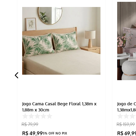
Jogo Cama Casal Bege Floral 1,38m x
Jogo de 
1,88m x 30cm
1,38mx1
R$
79
,
99
R$
159
,
99
R$
49
,
99
R$
69
,
9
5% OFF NO PIX