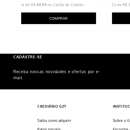
1
x de
R$
49
,
99
2
x de
R$
COMPRAR
CADASTRE-SE
Receba nossas novidades e ofertas por e-
mail.
CREDIÁRIO GZT
INSTITU
Saiba como adquirir
Sobre o G
Pagar parcela
Encontre 