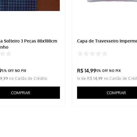
a Solteiro 3 Peças 88x188cm
Capa de Travesseiro Imperm
inho
9
R$
14
,
99
5% OFF NO PIX
5% OFF NO PIX
39
,
99
1
x de
R$
14
,
99
COMPRAR
COMPRAR