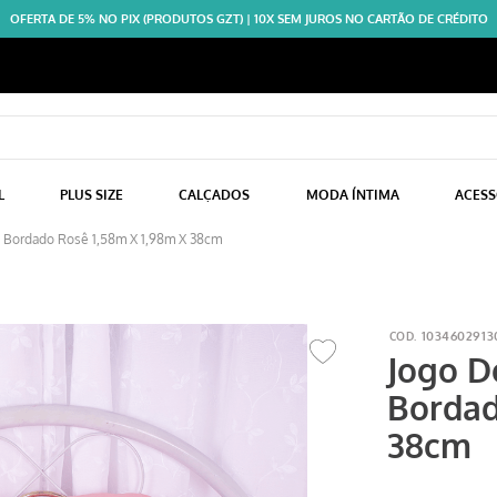
OFERTA DE 5% NO PIX (PRODUTOS GZT) | 10X SEM JUROS NO CARTÃO DE CRÉDITO
L
PLUS SIZE
CALÇADOS
MODA ÍNTIMA
ACES
 Bordado Rosê 1,58m X 1,98m X 38cm
1034602913
Jogo D
Bordad
38cm