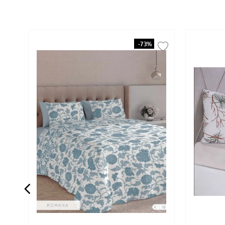
-
73%