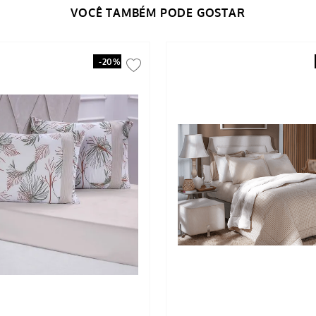
-
20%