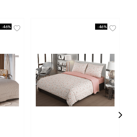
-
46%
-
46%