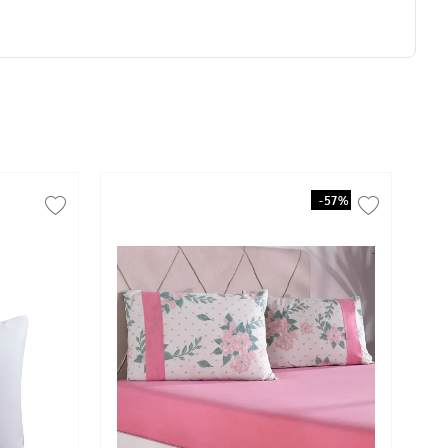
-
57%