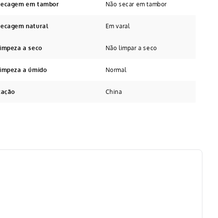
 secagem em tambor
Não secar em tambor
secagem natural
Em varal
limpeza a seco
Não limpar a seco
limpeza a úmido
Normal
cação
China