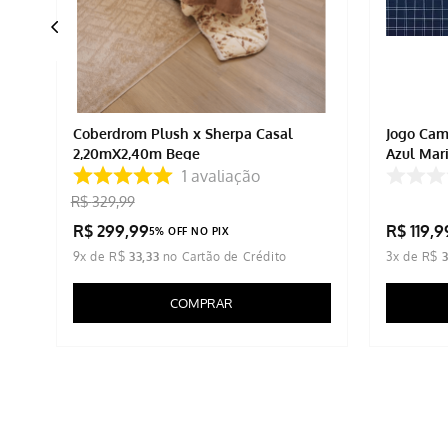
do
Coberdrom Plush x Sherpa Casal
Jogo Cam
2,20mX2,40m Bege
Azul Mar
1
avaliação
R$
329
,
99
R$
299
,
99
R$
119
,
9
5% OFF NO PIX
9
x de
R$
33
,
33
3
x de
R$
COMPRAR