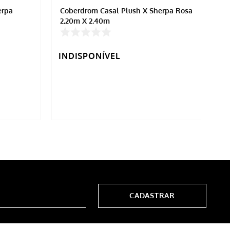
erpa
Coberdrom Casal Plush X Sherpa Rosa
Jo
2,20m X 2,40m
Fi
INDISPONÍVEL
IN
CADASTRAR