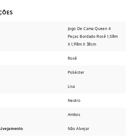
Jogo De Cama Queen 4
Peças Bordado Rosê 1,58m
X 1,98m X 38cm
Rosê
Poliéster
Lisa
Neutro
Ambos
Alvejamento
Não Alvejar