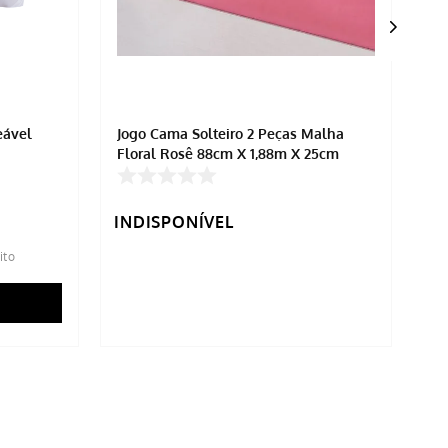
eável
Jogo Cama Solteiro 2 Peças Malha
Ki
Floral Rosê 88cm X 1,88m X 25cm
Ci
INDISPONÍVEL
IN