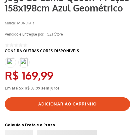
158x198cm Azul Geométrico
Marca:
MUNDIART
Vendido e Entregue por:
GZT Store
R$
169
,
99
Em até
5
x
R$
33
,
99
sem juros
Calcule o Frete e o Prazo