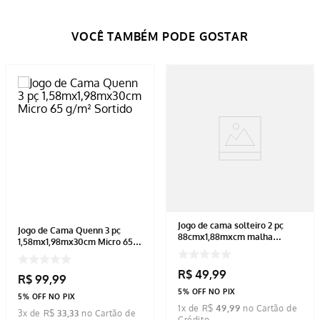
Jogo de cama solteiro 2 pç
Jogo de Cama Quenn 3 pç
88cmx1,88mxcm malha
1,58mx1,98mx30cm Micro 65
120gr/m² rose floral
g/m² Sortido
R$
49
,
99
R$
99
,
99
5% OFF NO PIX
5% OFF NO PIX
1
x de
R$
49
,
99
3
x de
R$
33
,
33