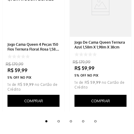
Jogo De Cama Queen Ternura
Jogo Cama Queen 4 Peças 150
Azul 1,58m X 1,98m X 38cm
Fios Ternura Floral Rosa 1,58m
x 1,98m x 30cm Sortido
R$
179
,
99
R$
179
,
99
R$
59
,
99
R$
59
,
99
5% OFF NO PIX
5% OFF NO PIX
1
x de
R$
59
,
99
1
x de
R$
59
,
99
COMPRAR
COMPRAR