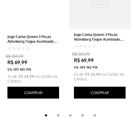
Jogo Cama Queen 3 Peças
Jogo Cama Queen 3 Peças
Altenburg Toque Acetinado
Altenburg Toque Acetinado
1,58mx1,98mx40cm
1,58mx1,98mx40cm
R$
159
,
99
R$
159
,
99
R$
69
,
99
R$
69
,
99
5% OFF NO PIX
5% OFF NO PIX
2
x de
R$
34
,
99
2
x de
R$
34
,
99
COMPRAR
COMPRAR