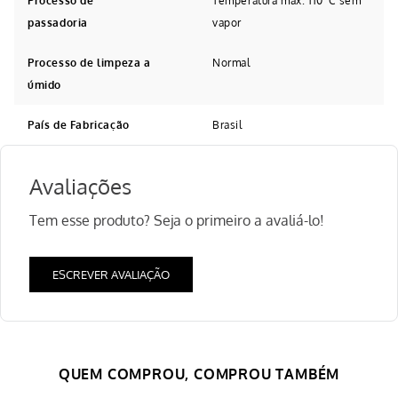
Processo de
Temperatura max. 110°C sem
passadoria
vapor
Processo de limpeza a
Normal
úmido
País de Fabricação
Brasil
-
47%
-
39%