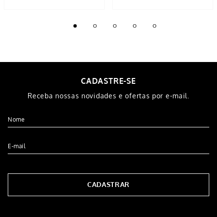
-
14%
-
20%
Jogo Cama Solteiro 2 Peças
Kit Colcha Queen Dotis
Malha Geométrico Azul 88cm
Ultrassônico Cinza 2,40m X
X 1,88m X 25cm
2,60m
INDISPONÍVEL
INDISPONÍVEL