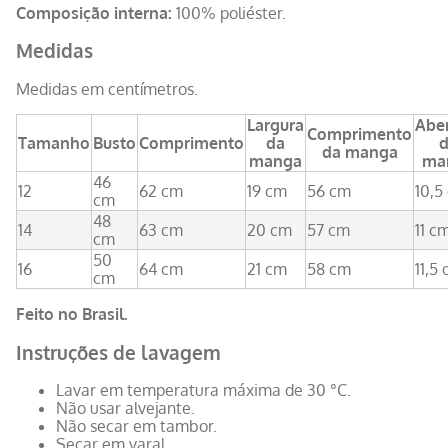
Composição interna:
100% poliéster.
Medidas
Medidas em centímetros.
Largura
Aber
Comprimento
Tamanho
Busto
Comprimento
da
d
da manga
manga
ma
46
12
62 cm
19 cm
56 cm
10,5
cm
48
14
63 cm
20 cm
57 cm
11 c
cm
50
16
64 cm
21 cm
58 cm
11,5
cm
Feito no Brasil.
Instruções de lavagem
Lavar em temperatura máxima de 30 °C.
Não usar alvejante.
Não secar em tambor.
Secar em varal.