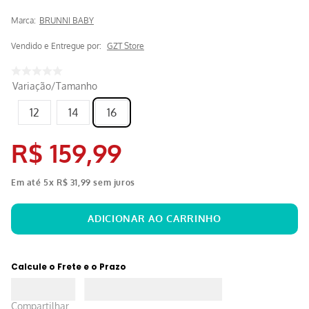
Marca:
BRUNNI BABY
Vendido e Entregue por:
GZT Store
Variação/Tamanho
12
14
16
R$
159
,
99
Em até
5
x
R$
31
,
99
sem juros
Calcule o Frete e o Prazo
Compartilhar