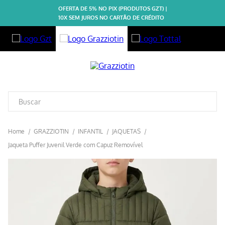
OFERTA DE 5% NO PIX (PRODUTOS GZT) |
10X SEM JUROS NO CARTÃO DE CRÉDITO
GRAZZIOTIN
INFANTIL
JAQUETAS
Jaqueta Puffer Juvenil Verde com Capuz Removível