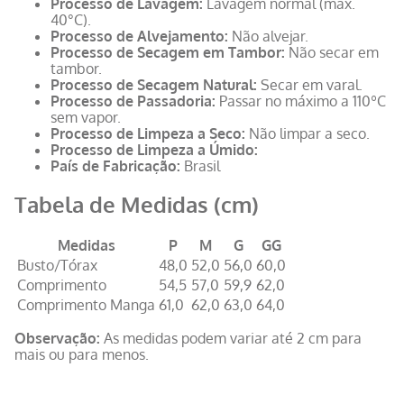
Processo de Lavagem:
Lavagem normal (máx.
40°C).
Processo de Alvejamento:
Não alvejar.
Processo de Secagem em Tambor:
Não secar em
tambor.
Processo de Secagem Natural:
Secar em varal.
Processo de Passadoria:
Passar no máximo a 110ºC
sem vapor.
Processo de Limpeza a Seco:
Não limpar a seco.
Processo de Limpeza a Úmido:
País de Fabricação:
Brasil
Tabela de Medidas (cm)
Medidas
P
M
G
GG
Busto/Tórax
48,0
52,0
56,0
60,0
Comprimento
54,5
57,0
59,9
62,0
Comprimento Manga
61,0
62,0
63,0
64,0
Observação:
As medidas podem variar até 2 cm para
mais ou para menos.