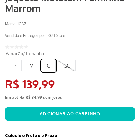
Marrom
Marca:
IGAZ
Vendido e Entregue por:
GZT Store
Variação/Tamanho
P
M
G
GG
R$
139
,
99
Em até
4
x
R$
34
,
99
sem juros
Calcule o Frete e o Prazo