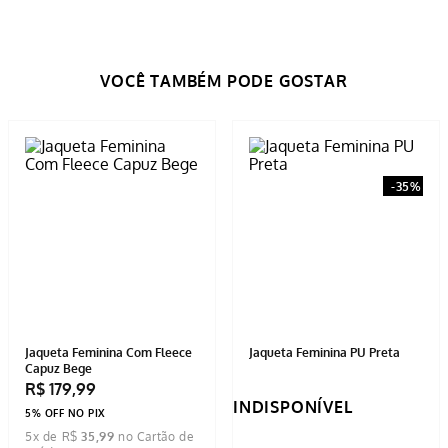
-
35%
Jaqueta Feminina Com Fleece
Jaqueta Feminina PU Preta
Capuz Bege
R$
179
,
99
INDISPONÍVEL
5% OFF NO PIX
5
x de
R$
35
,
99