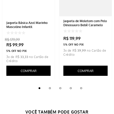
Jaqueta de Moletom com Pelo
Jaqueta Básica Azul Marinho
Dinossauro Bebê Caramelo
Masculino Infantil
R$
119
,
99
R$
179
,
99
R$
99
,
99
5% OFF NO PIX
3
x de
R$
39
,
99
5% OFF NO PIX
3
x de
R$
33
,
33
COMPRAR
COMPRAR