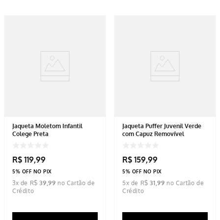
Jaqueta Moletom Infantil
Jaqueta Puffer Juvenil Verde
Colege Preta
com Capuz Removível
R$
119
,
99
R$
159
,
99
5% OFF NO PIX
5% OFF NO PIX
3
x de
R$
39
,
99
5
x de
R$
31
,
99