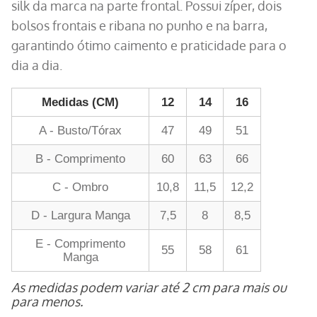
silk da marca na parte frontal. Possui zíper, dois
bolsos frontais e ribana no punho e na barra,
garantindo ótimo caimento e praticidade para o
dia a dia.
Medidas (CM)
12
14
16
A - Busto/Tórax
47
49
51
B - Comprimento
60
63
66
C - Ombro
10,8
11,5
12,2
D - Largura Manga
7,5
8
8,5
E - Comprimento
55
58
61
Manga
As medidas podem variar até 2 cm para mais ou
para menos.