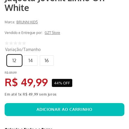
White
Marca:
BRUNNI KIDS
Vendido e Entregue por:
GZT Store
Variação/Tamanho
12
14
16
R$
89
,
99
R$
49
,
99
44%
OFF
Em até
1
x
R$
49
,
99
sem juros