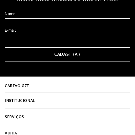
Jaqueta Moletom Feminina
Jaqueta Feminina c/Bolsos
Marrom
Frontais Verde Militar
R$
139
,
99
R$
139
,
99
5% OFF NO PIX
5% OFF NO PIX
4
x de
R$
34
,
99
4
x de
R$
34
,
99
COMPRAR
COMPRAR