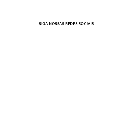
CADASTRE-SE
Receba nossas novidades e ofertas por e-mail.
CADASTRAR