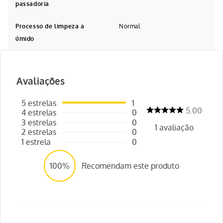
passadoria
Processo de limpeza a
Normal
úmido
Avaliações
5
estrelas
1
5.00
4
estrelas
0
3
estrelas
0
1
avaliação
2
estrelas
0
1
estrela
0
100%
Recomendam este produto