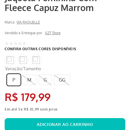
Fleece Capuz Marrom
Marca:
VIA RAQUELLE
Vendido e Entregue por:
GZT Store
Variação/Tamanho
P
M
G
GG
R$
179
,
99
Em até
5
x
R$
35
,
99
sem juros