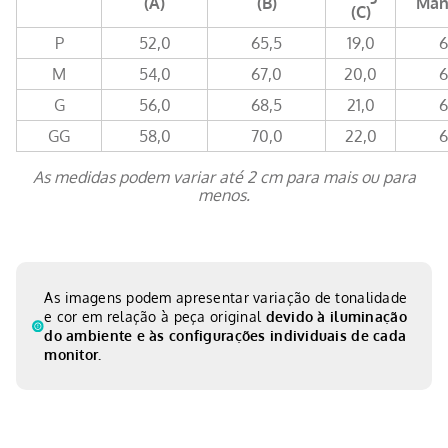
(A)
(B)
Man
(C)
P
52,0
65,5
19,0
6
M
54,0
67,0
20,0
6
G
56,0
68,5
21,0
6
GG
58,0
70,0
22,0
6
As medidas podem variar até 2 cm para mais ou para
menos.
As imagens podem apresentar variação de tonalidade
e cor em relação à peça original
devido à iluminação
do ambiente e às configurações individuais de cada
monitor.