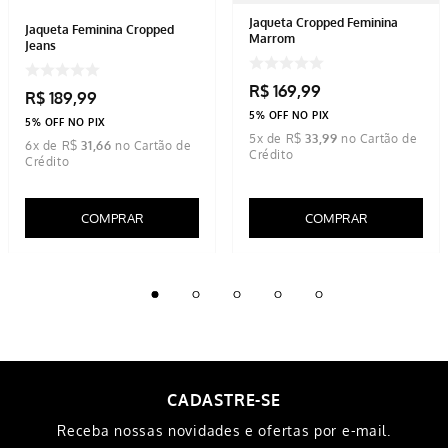
Jaqueta Cropped Feminina
Jaqueta Feminina Cropped
Marrom
Jeans
R$
169
,
99
R$
189
,
99
5% OFF NO PIX
5% OFF NO PIX
5
x de
R$
33
,
99
6
x de
R$
31
,
66
COMPRAR
COMPRAR
CADASTRE-SE
Receba nossas novidades e ofertas por e-mail.