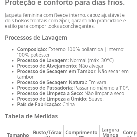
Proteção e conforto para dias frios.
Jaqueta feminina com fleece interno, capuz ajustável e
dois bolsos frontais com zíper, garantindo praticidade e
estilo para compor looks aconchegantes.
Processos de Lavagem
Composição:
Externo: 100% poliamida | Interno:
100% poliéster
Processo de Lavagem:
Normal (máx. 30°C).
Processo de Alvejamento:
Não alvejar.
Processo de Secagem em Tambor:
Não secar em
tambor.
Processo de Secagem Natural:
Em varal.
Processo de Passadoria:
Passar no máximo a 110º.
Processo de Limpeza a Seco:
Não limpar a seco.
Processo de Limpeza a Úmido:
Suave.
País de Fabricação:
China
Tabela de Medidas
Largura
Busto/Tórax
Comprimento
Comp
Tamanho
Manga