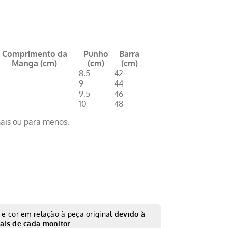
Comprimento da
Punho
Barra
Manga (cm)
(cm)
(cm)
8,5
42
9
44
9,5
46
10
48
ais ou para menos.
e cor em relação à peça original
devido à
ais de cada monitor.