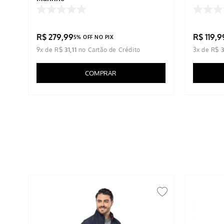
R$
279
,
99
R$
119
,
9
5% OFF NO PIX
9
x de
R$
31
,
11
3
x de
R$
COMPRAR