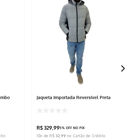
humbo
Jaqueta Importada Reversível Preta
Ja
R$
329
,
99
R
5% OFF NO PIX
10
x de
R$
32
,
99
5
x