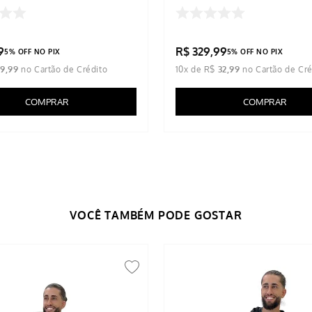
9
R$
329
,
99
5% OFF NO PIX
5% OFF NO PIX
39
,
99
10
x de
R$
32
,
99
COMPRAR
COMPRAR