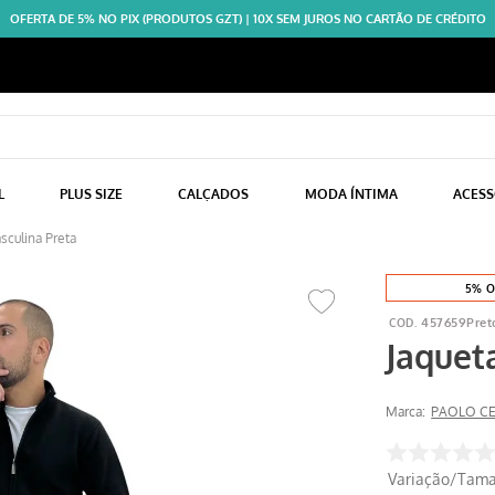
OFERTA DE 5% NO PIX (PRODUTOS GZT) | 10X SEM JUROS NO CARTÃO DE CRÉDITO
L
PLUS SIZE
CALÇADOS
MODA ÍNTIMA
ACES
asculina Preta
5% O
457659Pret
Jaquet
Marca:
PAOLO C
Variação/Tam