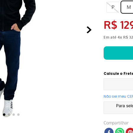
P
M
R$
12
Em até
4
x
R$
3
Calcule o Fret
Não sei meu CE
Para sel
Compartilhar