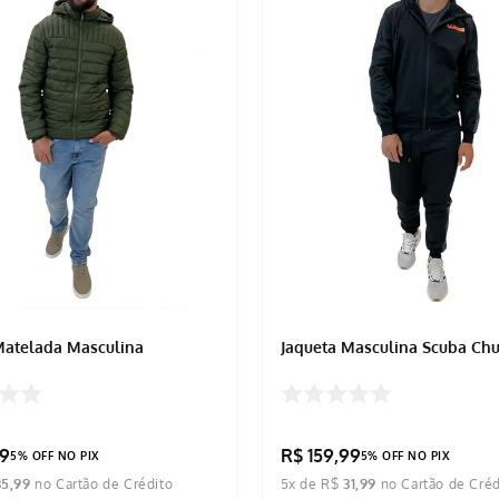
Matelada Masculina
Jaqueta Masculina Scuba C
9
R$
159
,
99
5% OFF NO PIX
5% OFF NO PIX
35
,
99
5
x de
R$
31
,
99