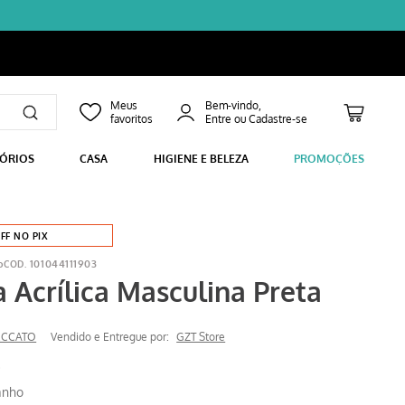
Bem-vindo,
SÓRIOS
CASA
HIGIENE E BELEZA
PROMOÇÕES
FF NO PIX
o
101044111903
a Acrílica Masculina Preta
ECCATO
Vendido e Entregue por:
GZT Store
anho