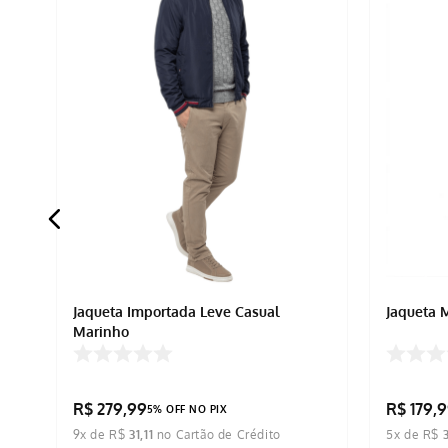
Jaqueta Importada Leve Casual
Jaqueta 
Marinho
R$
279
,
99
R$
179
,
9
5% OFF NO PIX
9
x de
R$
31
,
11
5
x de
R$