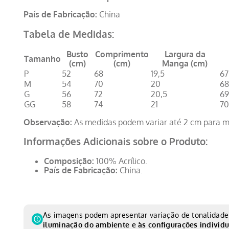
País de Fabricação:
China
Tabela de Medidas:
Busto
Comprimento
Largura da
Tamanho
(cm)
(cm)
Manga (cm)
P
52
68
19,5
67
M
54
70
20
68
G
56
72
20,5
69
GG
58
74
21
70
Observação:
As medidas podem variar até 2 cm para m
Informações Adicionais sobre o Produto:
Composição:
100% Acrílico.
País de Fabricação:
China.
As imagens podem apresentar variação de tonalidade 
iluminação do ambiente e às configurações individu