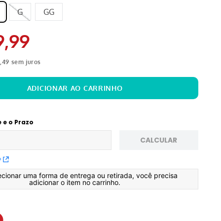
G
GG
9
,
99
2
,
49
sem juros
e e o Prazo
CALCULAR
P
ecionar uma forma de entrega ou retirada, você precisa
adicionar o item no carrinho.