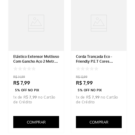
Elástico Extensor Multiuso
Corda Trançada Eco -
Com Gancho Aço 2 Metros
Friendly P.E.T Cores
Preto
Sortidas 4mm X 10m
R$
14
,
99
R$
12
,
99
R$
7
,
99
R$
7
,
99
5% OFF NO PIX
5% OFF NO PIX
1
x de
R$
7
,
99
1
x de
R$
7
,
99
COMPRAR
COMPRAR