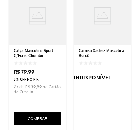
Calça Masculina Sport
Camisa Xadrez Masculina
C/Forro Chumbo
Bordô
R$
79
,
99
INDISPONÍVEL
5% OFF NO PIX
2
x de
R$
39
,
99
COMPRAR