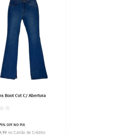
ns Boot Cut C/ Abertura
9
5% OFF NO PIX
9
,
99