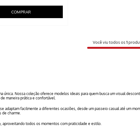
COMPRAR
Você viu todos os
1
produ
a única. Nossa coleção oferece modelos ideais para quem busca um visual descontr
de maneira prática e confortável.
e se adaptam facilmente a diferentes ocasiões, desde um passeio casual até um momen
os de charme.
o, aproveitando todos os momentos com praticidade e estilo.