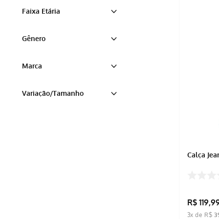
Azul
Faixa Etária
Infantil
Gênero
Feminino
Marca
BRUNNI
Variação/Tamanho
14
Calça Jea
R$
119
,
9
3
x de
R$
3