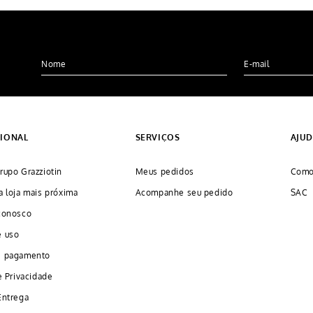
CIONAL
SERVIÇOS
AJU
rupo Grazziotin
Meus pedidos
Como
a loja mais próxima
Acompanhe seu pedido
SAC
conosco
e uso
e pagamento
e Privacidade
Entrega