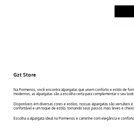
Gzt Store
Na Pormenos, você encontra alpargatas que unem conforto e estilo de form
modernos, as alpargatas são a escolha certa para complementar o seu look 
Disponíveis em diversas cores e estilos, nossas alpargatas são versáteis 
confortável e um toque de estilo, tornando seus passos mais leves e chei
Escolha a alpargata ideal na Pormenos e caminhe com elegância e confort