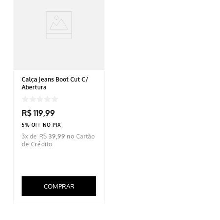
Calça Jeans Boot Cut C/
Abertura
R$
119
,
99
5% OFF NO PIX
3
x de
R$
39
,
99
COMPRAR