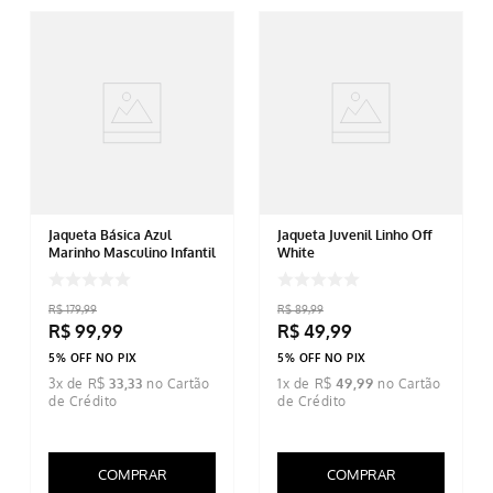
Jaqueta Básica Azul
Jaqueta Juvenil Linho Off
Marinho Masculino Infantil
White
R$
179
,
99
R$
89
,
99
R$
99
,
99
R$
49
,
99
5% OFF NO PIX
5% OFF NO PIX
3
x de
R$
33
,
33
1
x de
R$
49
,
99
COMPRAR
COMPRAR