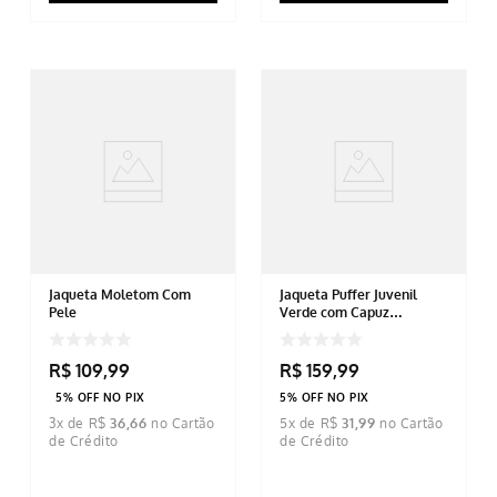
Jaqueta Moletom Com
Jaqueta Puffer Juvenil
Pele
Verde com Capuz
Removível
R$
109
,
99
R$
159
,
99
5% OFF NO PIX
5% OFF NO PIX
3
x de
R$
36
,
66
5
x de
R$
31
,
99