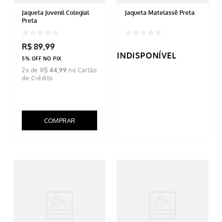
Jaqueta Juvenil Colegial
Jaqueta Matelassê Preta
Preta
R$
89
,
99
INDISPONÍVEL
5% OFF NO PIX
2
x de
R$
44
,
99
COMPRAR