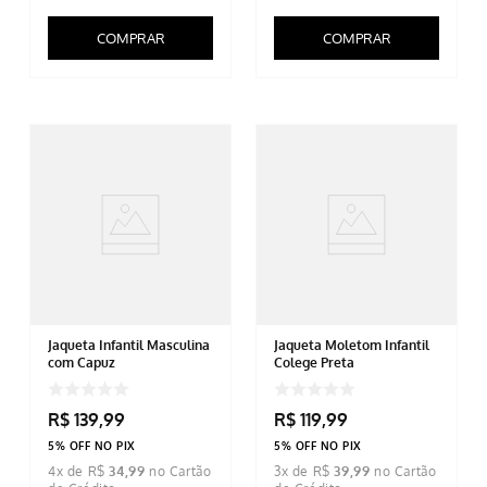
COMPRAR
COMPRAR
Jaqueta Infantil Masculina
Jaqueta Moletom Infantil
com Capuz
Colege Preta
R$
139
,
99
R$
119
,
99
5% OFF NO PIX
5% OFF NO PIX
4
x de
R$
34
,
99
3
x de
R$
39
,
99