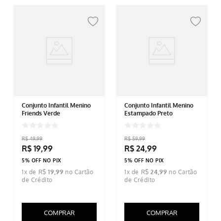
Conjunto Infantil Menino
Conjunto Infantil Menino
Friends Verde
Estampado Preto
R$
49
,
99
R$
59
,
99
R$
19
,
99
R$
24
,
99
5% OFF NO PIX
5% OFF NO PIX
1
x de
R$
19
,
99
1
x de
R$
24
,
99
COMPRAR
COMPRAR