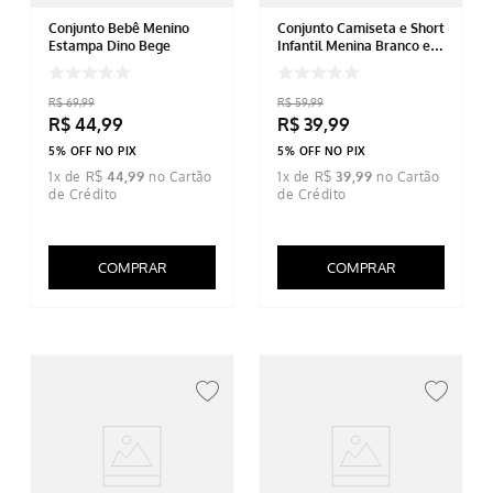
Conjunto Bebê Menino
Conjunto Camiseta e Short
Estampa Dino Bege
Infantil Menina Branco e
Rosa
R$
69
,
99
R$
59
,
99
R$
44
,
99
R$
39
,
99
5% OFF NO PIX
5% OFF NO PIX
1
x de
R$
44
,
99
1
x de
R$
39
,
99
COMPRAR
COMPRAR