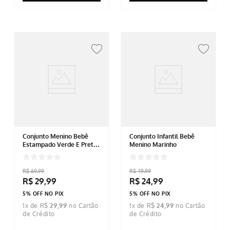
Conjunto Menino Bebê
Conjunto Infantil Bebê
Estampado Verde E Preto
Menino Marinho
PA
R$
69
,
99
R$
49
,
99
R$
29
,
99
R$
24
,
99
5% OFF NO PIX
5% OFF NO PIX
1
x de
R$
29
,
99
1
x de
R$
24
,
99