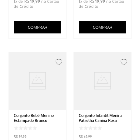
1
x de
R$
19
,
99
1
x de
R$
19
,
99
COMPRAR
COMPRAR
Conjunto Bebê Menino
Conjunto Infantil Menina
Estampado Branco
Patrulha Canina Rosa
R$
39
,
99
R$
69
,
99