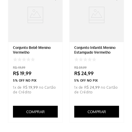
Conjunto Bebê Menino
Conjunto Infantil Menino
Vermelho
Estampado Vermelho
R$
49
,
99
R$
59
,
99
R$
19
,
99
R$
24
,
99
5% OFF NO PIX
5% OFF NO PIX
1
x de
R$
19
,
99
1
x de
R$
24
,
99
COMPRAR
COMPRAR