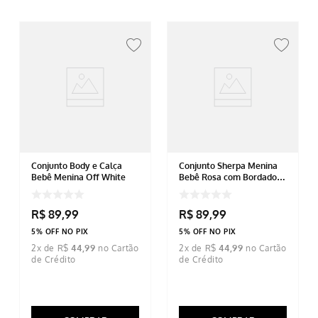
Conjunto Body e Calça
Conjunto Sherpa Menina
Bebê Menina Off White
Bebê Rosa com Bordado
de Ursinho
R$
89
,
99
R$
89
,
99
5% OFF NO PIX
5% OFF NO PIX
2
x de
R$
44
,
99
2
x de
R$
44
,
99