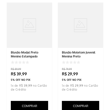
Blusão Modal Preto
Blusão Moletom Juvenil
Menino Estampado
Menina Preto
R$
89
,
99
R$
79
,
99
R$
39
,
99
R$
29
,
99
5% OFF NO PIX
5% OFF NO PIX
1
x de
R$
39
,
99
1
x de
R$
29
,
99
COMPRAR
COMPRAR