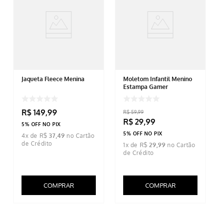
Jaqueta Fleece Menina
Moletom Infantil Menino
Estampa Gamer
R$
149
,
99
R$
59
,
99
R$
29
,
99
5% OFF NO PIX
5% OFF NO PIX
4
x de
R$
37
,
49
1
x de
R$
29
,
99
COMPRAR
COMPRAR