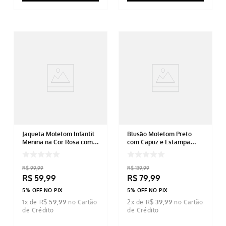
Jaqueta Moletom Infantil
Blusão Moletom Preto
Menina na Cor Rosa com
com Capuz e Estampa
Pelos
Temática de Dinossauro -
Masculino Infantil
R$
99
,
99
R$
139
,
99
R$
59
,
99
R$
79
,
99
5% OFF NO PIX
5% OFF NO PIX
1
x de
R$
59
,
99
2
x de
R$
39
,
99