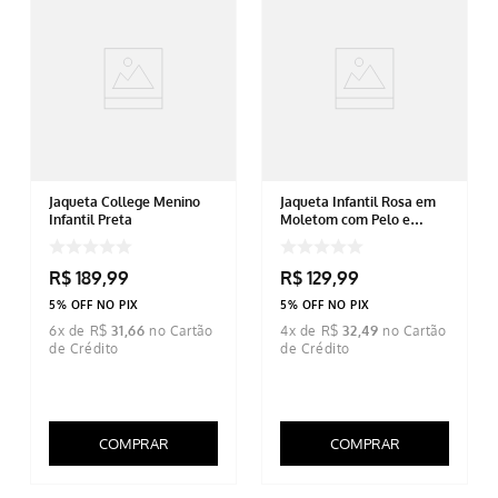
Jaqueta College Menino
Jaqueta Infantil Rosa em
Infantil Preta
Moletom com Pelo e
Capuz
R$
189
,
99
R$
129
,
99
5% OFF NO PIX
5% OFF NO PIX
6
x de
R$
31
,
66
4
x de
R$
32
,
49
COMPRAR
COMPRAR