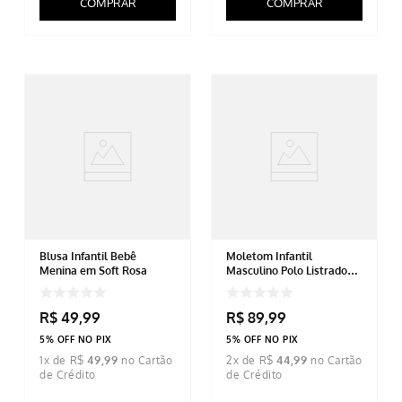
COMPRAR
COMPRAR
Blusa Infantil Bebê
Moletom Infantil
Menina em Soft Rosa
Masculino Polo Listrado
Off White
R$
49
,
99
R$
89
,
99
5% OFF NO PIX
5% OFF NO PIX
1
x de
R$
49
,
99
2
x de
R$
44
,
99