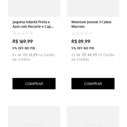
Jaqueta Infantil Preta e
Moletom Juvenil 3 Cabos
Azul com Recorte e Capuz
Marrom
Ajustável
R$
169
,
99
R$
89
,
99
5% OFF NO PIX
5% OFF NO PIX
5
x de
R$
33
,
99
2
x de
R$
44
,
99
COMPRAR
COMPRAR