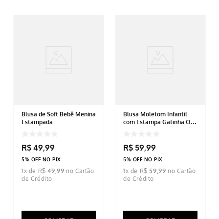
Blusa de Soft Bebê Menina
Blusa Moletom Infantil
Estampada
com Estampa Gatinha Off
White
R$
49
,
99
R$
59
,
99
5% OFF NO PIX
5% OFF NO PIX
1
x de
R$
49
,
99
1
x de
R$
59
,
99