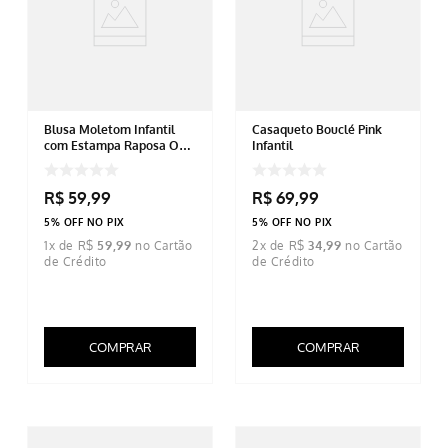
Blusa Moletom Infantil
Casaqueto Bouclé Pink
com Estampa Raposa Off
Infantil
White
R$
59
,
99
R$
69
,
99
5% OFF NO PIX
5% OFF NO PIX
1
x de
R$
59
,
99
2
x de
R$
34
,
99
COMPRAR
COMPRAR