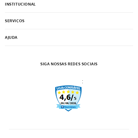
INSTITUCIONAL
Sobre o Grupo Grazziotin
SERVIÇOS
Encontre a loja mais próxima
Meus pedidos
Trabalhe conosco
AJUDA
Acompanhe seu pedido
Termos de uso
Como comprar
Formas de pagamento
SAC
Política de Privacidade
SIGA NOSSAS REDES SOCIAIS
Prazo de Entrega
:
Trocas e Devoluções
Regulamento cupons
Regulamento frete grátis
Nosso crediário