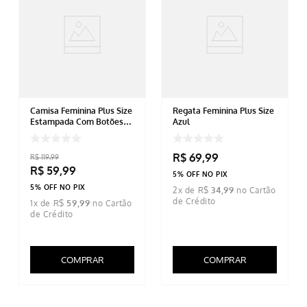
Camisa Feminina Plus Size
Regata Feminina Plus Size
Estampada Com Botões
Azul
Telha
R$
69
,
99
R$
119
,
99
R$
59
,
99
5% OFF NO PIX
5% OFF NO PIX
2
x de
R$
34
,
99
1
x de
R$
59
,
99
COMPRAR
COMPRAR