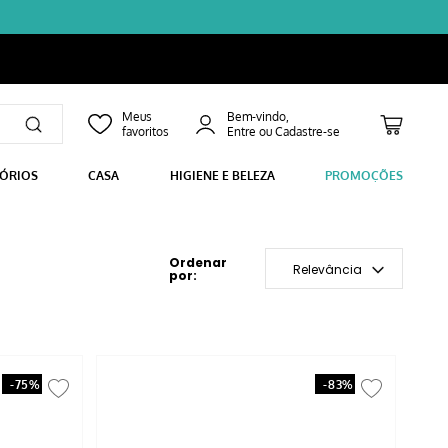
Bem-vindo,
SÓRIOS
CASA
HIGIENE E BELEZA
PROMOÇÕES
Relevância
-
75%
-
83%