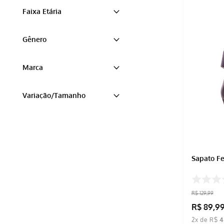
Preta
Faixa Etária
Rosa Pink
Preto
Adulto
Marrom
Gênero
Marrom Claro
Feminino
Bege
Marca
BEIRA RIO
Variação/Tamanho
MOLECA
MODARE
35
36
37
38
Sapato Fe
R$
129
,
99
R$
89
,
9
2
x de
R$
4