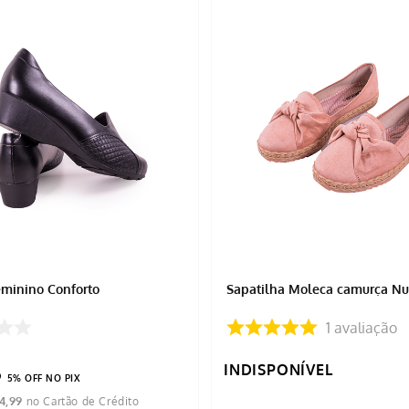
minino Conforto
Sapatilha Moleca camurça N
1
avaliação
INDISPONÍVEL
9
5% OFF NO PIX
4
,
99