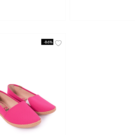
-
86%