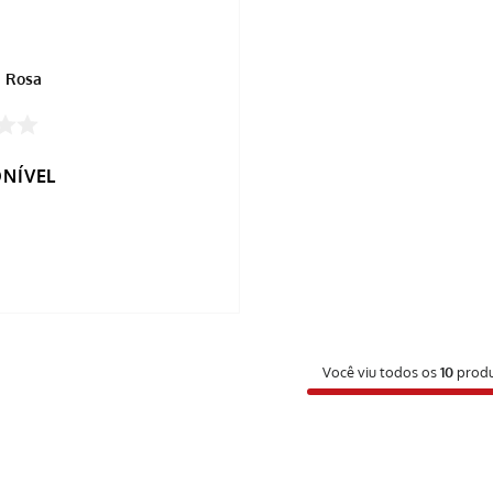
a Rosa
ONÍVEL
Você viu todos os
10
produ