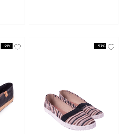
-
91%
-
57%