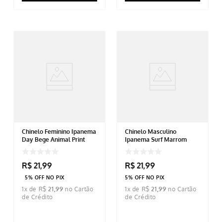
Chinelo Feminino Ipanema
Chinelo Masculino
Day Bege Animal Print
Ipanema Surf Marrom
R$
21
,
99
R$
21
,
99
5% OFF NO PIX
5% OFF NO PIX
1
x de
R$
21
,
99
1
x de
R$
21
,
99