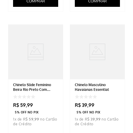
COMPRAR
COMPRAR
Chinelo Slide Feminino
Chinelo Masculino
Beira Rio Preto Com
Havaianas Essential
Glitter
R$
59
,
99
R$
39
,
99
5% OFF NO PIX
5% OFF NO PIX
1
x de
R$
59
,
99
1
x de
R$
39
,
99