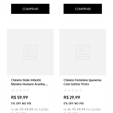
COMPRAR
COMPRAR
Chinelo Slide Infantil
Chinelo Feminino Ipanema
Menino Homem Aranha
Com Glitter Preto
Preto
R$
59
,
99
R$
29
,
99
5% OFF NO PIX
5% OFF NO PIX
1
x de
R$
59
,
99
1
x de
R$
29
,
99