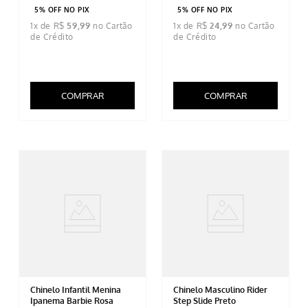
5% OFF NO PIX
5% OFF NO PIX
1
x de
R$
59
,
99
1
x de
R$
24
,
99
COMPRAR
COMPRAR
Chinelo Infantil Menina
Chinelo Masculino Rider
Ipanema Barbie Rosa
Step Slide Preto