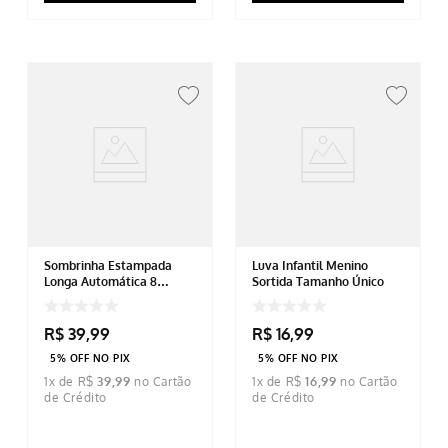
Sombrinha Estampada
Luva Infantil Menino
Longa Automática 8
Sortida Tamanho Único
Varetas Tamanho Único
R$
39
,
99
R$
16
,
99
5% OFF NO PIX
5% OFF NO PIX
1
x de
R$
39
,
99
1
x de
R$
16
,
99