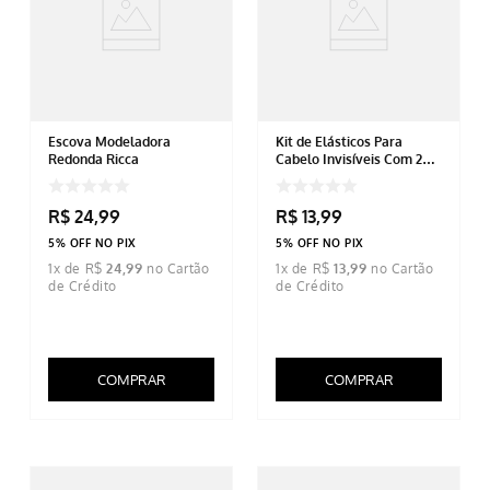
Escova Modeladora
Kit de Elásticos Para
Redonda Ricca
Cabelo Invisíveis Com 200
Unidades Sortido
R$
24
,
99
R$
13
,
99
5% OFF NO PIX
5% OFF NO PIX
1
x de
R$
24
,
99
1
x de
R$
13
,
99
COMPRAR
COMPRAR