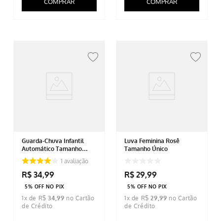
COMPRAR
COMPRAR
Guarda-Chuva Infantil
Luva Feminina Rosê
Automático Tamanho
Tamanho Único
Único
1
avaliação
R$
34
,
99
R$
29
,
99
5% OFF NO PIX
5% OFF NO PIX
1
x de
R$
34
,
99
1
x de
R$
29
,
99