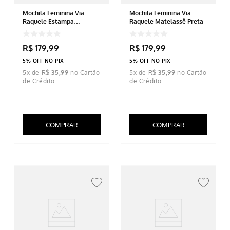
Mochila Feminina Via
Mochila Feminina Via
Raquele Estampa
Raquele Matelassê Preta
Geométrica Marrom
R$
179
,
99
R$
179
,
99
5% OFF NO PIX
5% OFF NO PIX
5
x de
R$
35
,
99
5
x de
R$
35
,
99
COMPRAR
COMPRAR