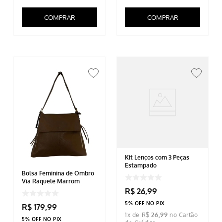
COMPRAR
COMPRAR
Kit Lenços com 3 Peças
Estampado
Bolsa Feminina de Ombro
Via Raquele Marrom
R$
26
,
99
5% OFF NO PIX
R$
179
,
99
1
x de
R$
26
,
99
5% OFF NO PIX