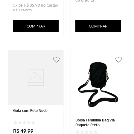
5
x de
R$
35
,
99
COMPRAR
COMPRAR
Gola com Pelo Nude
Bolsa Feminina Bag Via
Raquele Preto
R$
49
,
99