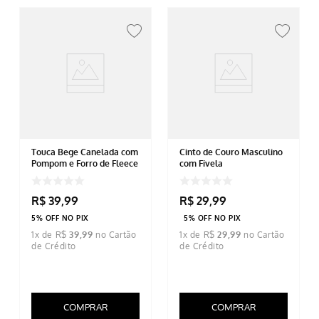
Touca Bege Canelada com
Cinto de Couro Masculino
Pompom e Forro de Fleece
com Fivela
R$
39
,
99
R$
29
,
99
5% OFF NO PIX
5% OFF NO PIX
1
x de
R$
39
,
99
1
x de
R$
29
,
99
COMPRAR
COMPRAR