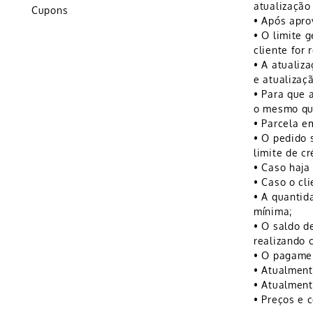
atualização 
Cupons
• Após aprov
• O limite 
cliente for
• A atualiz
e atualizaçã
• Para que 
o mesmo que
• Parcela e
• O pedido 
limite de c
• Caso haja
• Caso o cl
• A quantid
mínima;
• O saldo d
realizando 
• O pagamen
• Atualment
• Atualment
• Preços e 