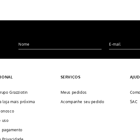
CIONAL
SERVIÇOS
AJU
rupo Grazziotin
Meus pedidos
Como
a loja mais próxima
Acompanhe seu pedido
SAC
conosco
e uso
e pagamento
e Privacidade