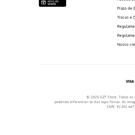
Prazo de 
Trocas e 
Regulame
Regulamen
Nosso cre
© 2025 GZT Store. Todos os d
podendo diferenciar-se das lojas físicas. As ima
CNPJ: 92.012.467