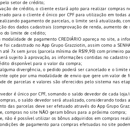
pelo setor de crédito;
ação de crédito, o cliente estará apto para realizar compras no
gerado para o cliente é único por CPF para utilização em toda
 realizando pagamento de parcelas, o limite será atualizado, c
ação dos dados cadastrais (comprovação de renda, aumento de r
o do limite de crédito;
a modalidade de pagamento CREDIÁRIO apareça no site, a infor
 foi cadastrado no App Grupo Grazziotin, assim como a SENHA 
m até 7x sem juros (parcela mínima de R$19,90) com primeiro 
será sujeito à aprovação, as informações contidas no cadastro 
rédito disponível para o valor da compra;
 alguma divergência, o pedido poderá ser cancelado e o limite r
iente opte por uma modalidade de envio que gere um valor de fr
ade de parcelas e valores são oferecidos pelo sistema nas eta
evedor é único por CPF, somando o saldo devedor de cada loja/
compras, o saldo devedor será atualizado, considerando todas 
to das parcelas deve ser efetuado através do App Grupo Grazzi
e, compras no site NÃO geram bônus para a próxima compra;
e, não é possível utilizar os bônus adquiridos em compras reali
condições de pagamento para compras efetuadas no site podem d