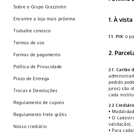
Sobre o Grupo Grazziotin
1. À vista
Encontre a loja mais próxima
Trabalhe conosco
1.1. PIX:
o pa
Termos de uso
2. Parce
Formas de pagamento
Política de Privacidade
2.1. Cartão 
administrad
Prazo de Entrega
pedido pode
juros) são 
Trocas e Devoluções
cada institu
Regulamento de cupons
2.2 Crediár
• Modalidad
Regulamento frete grátis
• O cadastr
validação);
Nosso crediário
• Para cada