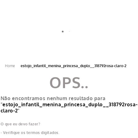
OFERTA DE 5% NO PIX (PRODUTOS GZT) | 10X SEM JUROS NO CARTÃO DE
CRÉDITO
estojo_infantil_menina_princesa_duplo__318792rosa-claro-2
Não encontramos nenhum resultado para
"
estojo_infantil_menina_princesa_duplo__318792rosa-
claro-2
"