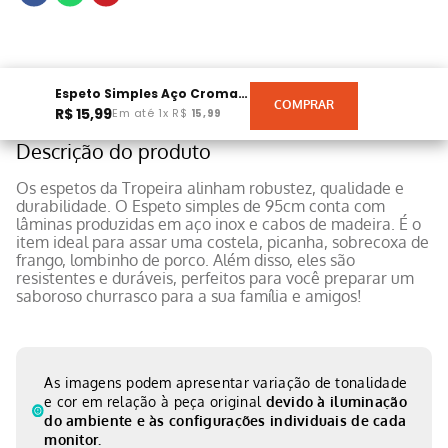
Espeto Simples Aço Cromado Tropeira 95cm
R$
15
,
99
Em até
1
x
R$
15
,
99
Descrição do produto
Os espetos da Tropeira alinham robustez, qualidade e
durabilidade. O Espeto simples de 95cm conta com
lâminas produzidas em aço inox e cabos de madeira. É o
item ideal para assar uma costela, picanha, sobrecoxa de
frango, lombinho de porco. Além disso, eles são
resistentes e duráveis, perfeitos para você preparar um
saboroso churrasco para a sua família e amigos!
As imagens podem apresentar variação de tonalidade
e cor em relação à peça original
devido à iluminação
do ambiente e às configurações individuais de cada
monitor.