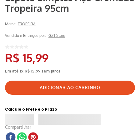
Tropeira 95cm
Marca:
TROPEIRA
Vendido e Entregue por:
GZT Store
R$
15
,
99
Em até
1
x
R$
15
,
99
sem juros
Calcule o Frete e o Prazo
Compartilhar