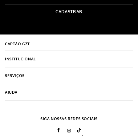
-
52%
-
56%
Churrasqueira Carvão Bafo
Batedor de Sal Aço Cromado
Com Tampa Portátil
Tropeira 50cm
R$
219
,
99
R$
15
,
99
R$
104
,
99
R$
6
,
99
5% OFF NO PIX
5% OFF NO PIX
3
x de
R$
34
,
99
1
x de
R$
6
,
99