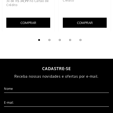
Churrasqueira Carvão Bafo
Conjunto 3 Espetos Aço
Com Tampa Portátil
Cromado 85cm
R$
219
,
99
R$
79
,
99
R$
104
,
99
5% OFF NO PIX
5% OFF NO PIX
2
x de
R$
39
,
99
3
x de
R$
34
,
99
COMPRAR
COMPRAR