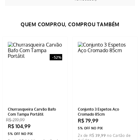
Avaliações
Tem esse produto? Seja o primeiro a avaliá-lo!
ESCREVER AVALIAÇÃO
-
52%