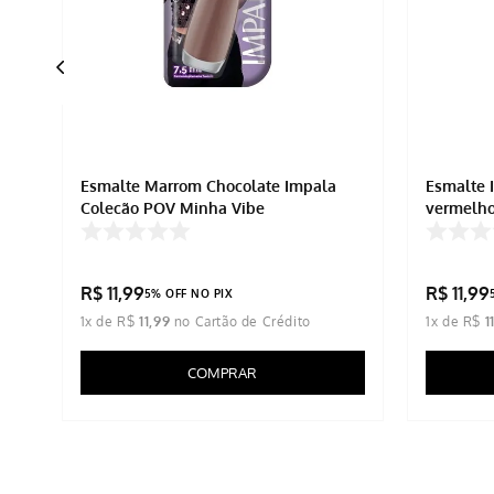
Esmalte Marrom Chocolate Impala
Esmalte 
Coleção POV Minha Vibe
vermelho
R$
11
,
99
R$
11
,
99
5% OFF NO PIX
1
x de
R$
11
,
99
1
x de
R$
1
COMPRAR