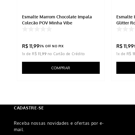
Esmalte Marrom Chocolate Impala
Esmalte 
Coleção POV Minha Vibe
Glitter R
R$
11
,
99
R$
11
,
99
5% OFF NO PIX
1
x de
R$
11
,
99
1
x de
R$
1
COMPRAR
CADASTRE-SE
Receba nossas novidades e ofertas por e-
mail.