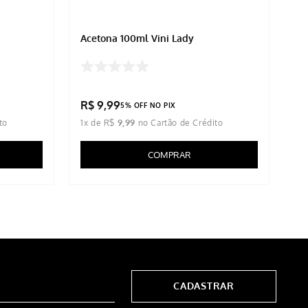
Acetona 100ml Vini Lady
Li
R$
9
,
99
R
5% OFF NO PIX
1
x de
R$
9
,
99
1
x
COMPRAR
CADASTRAR