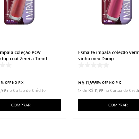
Impala coleção POV
Esmalte impala coleção vermelho
 top coat Zerei a Trend
vinho meu Dump
R$
11
,
99
5% OFF NO PIX
5% OFF NO PIX
1
,
99
1
x de
R$
11
,
99
COMPRAR
COMPRAR