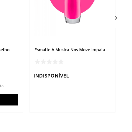
Esmalte A Musica Nos Move Impala
Es
7,
INDISPONÍVEL
IN