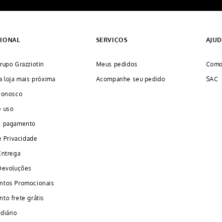
CIONAL
SERVIÇOS
AJU
rupo Grazziotin
Meus pedidos
Como
a loja mais próxima
Acompanhe seu pedido
SAC
conosco
e uso
e pagamento
e Privacidade
Entrega
Devoluções
ntos Promocionais
to frete grátis
diário