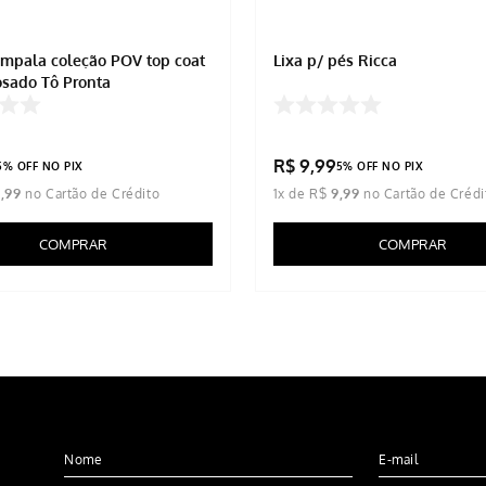
Impala coleção POV top coat
Lixa p/ pés Ricca
osado Tô Pronta
R$
9
,
99
5% OFF NO PIX
5% OFF NO PIX
1
,
99
1
x de
R$
9
,
99
COMPRAR
COMPRAR