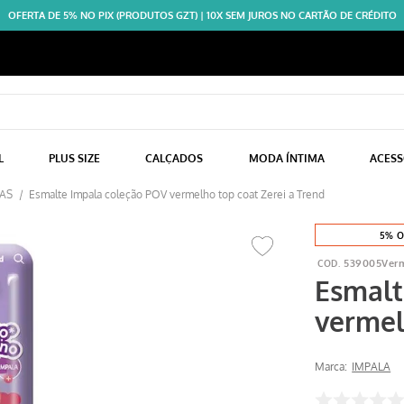
OFERTA DE 5% NO PIX (PRODUTOS GZT) | 10X SEM JUROS NO CARTÃO DE CRÉDITO
L
PLUS SIZE
CALÇADOS
MODA ÍNTIMA
ACES
AS
Esmalte Impala coleção POV vermelho top coat Zerei a Trend
5% O
539005Verm
Esmalt
vermel
Marca:
IMPALA