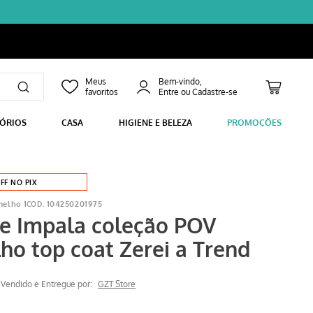
Bem-vindo,
SÓRIOS
CASA
HIGIENE E BELEZA
PROMOÇÕES
FF NO PIX
elho 1
104250201975
e Impala coleção POV
ho top coat Zerei a Trend
Vendido e Entregue por:
GZT Store