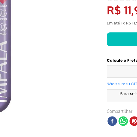
R$
11
,
Em até
1
x
R$
11
,
Calcule o Fret
Não sei meu CE
Para sel
Compartilhar