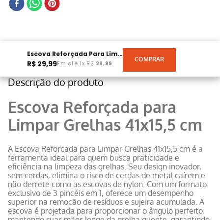
Escova Reforçada Para Limpar Grelhas 41x15,5 Cm
R$
29
,
99
Em até
1
x
R$
29
,
99
Descrição do produto
Escova Reforçada para
Limpar Grelhas 41x15,5 cm
A Escova Reforçada para Limpar Grelhas 41x15,5 cm é a
ferramenta ideal para quem busca praticidade e
eficiência na limpeza das grelhas. Seu design inovador,
sem cerdas, elimina o risco de cerdas de metal caírem e
não derrete como as escovas de nylon. Com um formato
exclusivo de 3 pincéis em 1, oferece um desempenho
superior na remoção de resíduos e sujeira acumulada. A
escova é projetada para proporcionar o ângulo perfeito,
mantendo suas mãos longe da grelha quente, garantindo