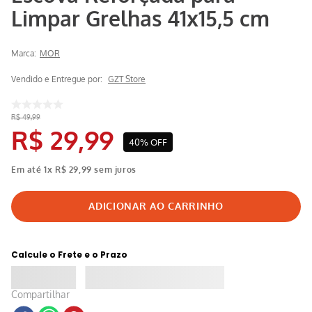
Limpar Grelhas 41x15,5 cm
Marca:
MOR
Vendido e Entregue por:
GZT Store
R$
49
,
99
R$
29
,
99
40%
OFF
Em até
1
x
R$
29
,
99
sem juros
Calcule o Frete e o Prazo
Compartilhar