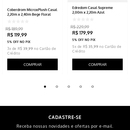
Edredom Casal Supreme
Coberdrom MicroxPlush Casal
2,00m x 2,20m Azul
2,20m x 2,40m Bege Floral
R$
229
,
99
R$
189
,
99
R$
179
,
99
R$
119
,
99
5% OFF NO PIX
5% OFF NO PIX
5
x de
R$
35
,
99
3
x de
R$
39
,
99
COMPRAR
COMPRAR
CADASTRE-SE
Receba nossas novidades e ofertas por e-mail.