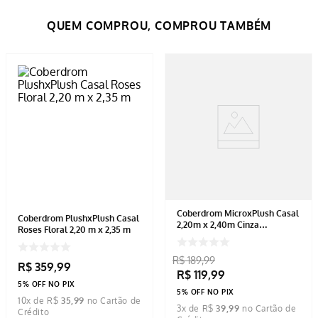
Coberdrom MicroxPlush Casal
Coberdrom PlushxPlush Casal
2,20m x 2,40m Cinza
Roses Floral 2,20 m x 2,35 m
Geométrico
R$
189
,
99
R$
359
,
99
R$
119
,
99
5% OFF NO PIX
5% OFF NO PIX
10
x de
R$
35
,
99
3
x de
R$
39
,
99