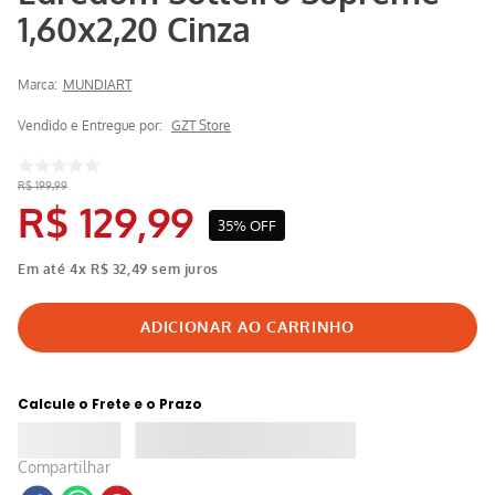
1,60x2,20 Cinza
Marca:
MUNDIART
Vendido e Entregue por:
GZT Store
R$
199
,
99
R$
129
,
99
35%
OFF
Em até
4
x
R$
32
,
49
sem juros
Calcule o Frete e o Prazo
Compartilhar