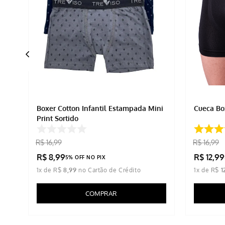
Boxer Cotton Infantil Estampada Mini
Cueca Bo
Print Sortido
R$
16
,
99
R$
16
,
99
R$
8
,
99
R$
12
,
99
5% OFF NO PIX
1
x de
R$
8
,
99
1
x de
R$
1
COMPRAR