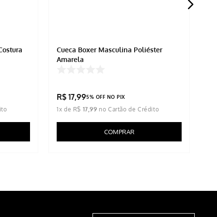
Costura
Cueca Boxer Masculina Poliéster
Cu
Amarela
R$
R$
17
,
99
R
5% OFF NO PIX
1
x de
R$
17
,
99
1
x
COMPRAR