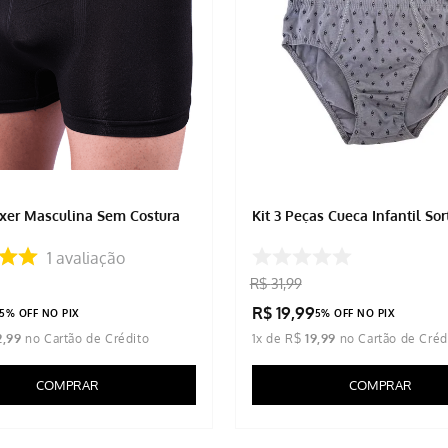
xer Masculina Sem Costura
Kit 3 Peças Cueca Infantil Sor
1
avaliação
R$
31
,
99
R$
19
,
99
5% OFF NO PIX
5% OFF NO PIX
2
,
99
1
x de
R$
19
,
99
COMPRAR
COMPRAR