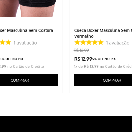
xer Masculina Sem Costura
Cueca Boxer Masculina Sem 
Vermelho
1
avaliação
1
avaliação
R$
16
,
99
R$
12
,
99
5% OFF NO PIX
5% OFF NO PIX
2
,
99
1
x de
R$
12
,
99
COMPRAR
COMPRAR