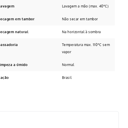
 Lavagem
Lavagem a mão (max. 40°C)
 secagem em tambor
Não secar em tambor
secagem natural
Na horizontal à sombra
passadoria
Temperatura max. 110°C sem
vapor
limpeza a úmido
Normal
cação
Brasil