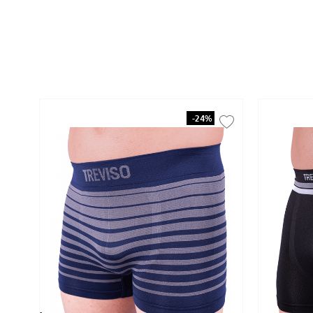
-
24%