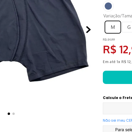
Variação/Tam
M
G
R$
34
,
99
R$
12
,
Em até
1
x
R$
12
,
Calcule o Fret
Não sei meu CE
Para sel