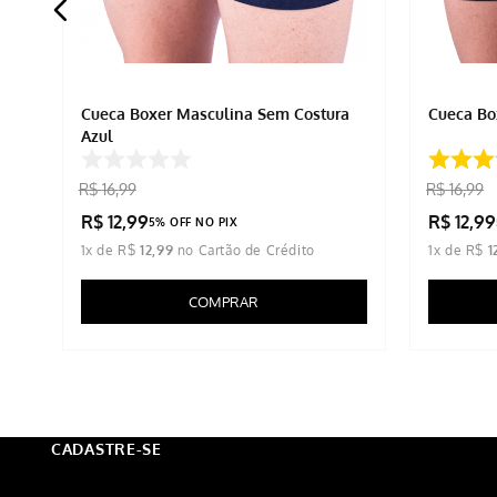
Cueca Boxer Masculina Sem Costura
Cueca Bo
Azul
R$
16
,
99
R$
16
,
99
R$
12
,
99
R$
12
,
99
5% OFF NO PIX
1
x de
R$
12
,
99
1
x de
R$
1
COMPRAR
CADASTRE-SE