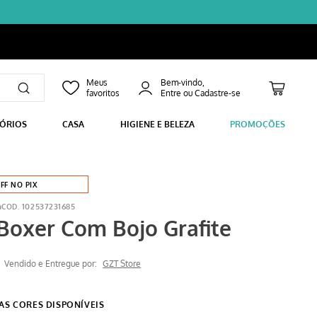
Bem-vindo,
SÓRIOS
CASA
HIGIENE E BELEZA
PROMOÇÕES
FF NO PIX
a
102537231685
Boxer Com Bojo Grafite
Vendido e Entregue por:
GZT Store