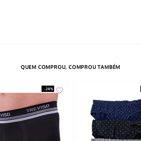
-
24%