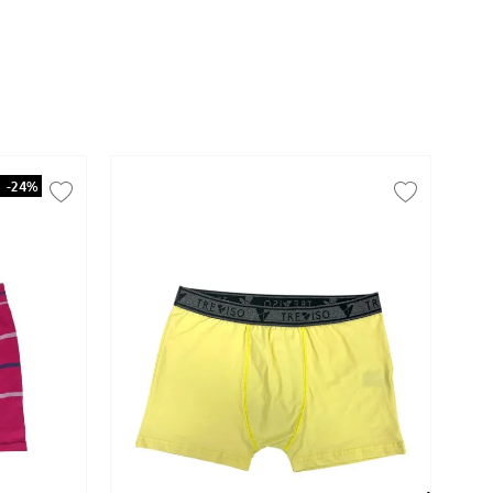
-
24%