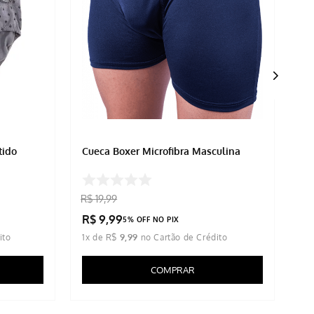
tido
Cueca Boxer Microfibra Masculina
Cu
R$
19
,
99
R$
R$
9
,
99
R
5% OFF NO PIX
1
x de
R$
9
,
99
1
x
COMPRAR