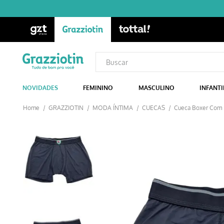
NOVIDADES
FEMININO
MASCULINO
INFANTI
GRAZZIOTIN
MODA ÍNTIMA
CUECAS
Cueca Boxer Com B