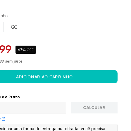
anho
GG
99
63%
OFF
99
sem juros
e e o Prazo
CALCULAR
P
ecionar uma forma de entrega ou retirada, você precisa