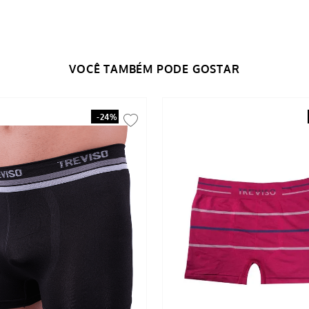
-
24%