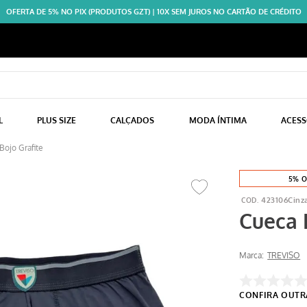
OFERTA DE 5% NO PIX (PRODUTOS GZT) | 10X SEM JUROS NO CARTÃO DE CRÉDITO
L
PLUS SIZE
CALÇADOS
MODA ÍNTIMA
ACES
ojo Grafite
5% O
423106Cinz
Cueca 
Marca:
TREVISO