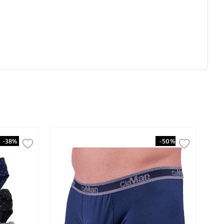
-
38%
-
50%