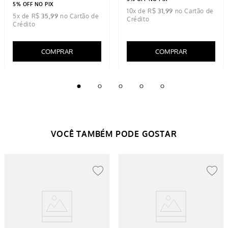
5% OFF NO PIX
10
x de
R$
31
,
99
5
x de
R$
35
,
99
COMPRAR
COMPRAR