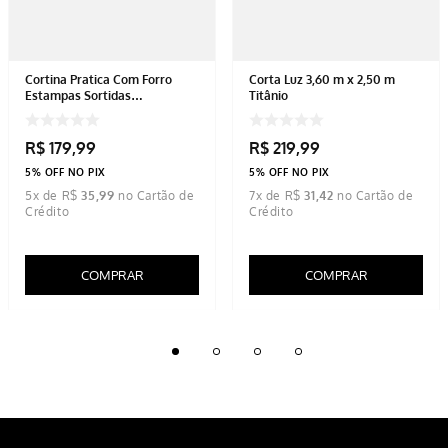
Cortina Pratica Com Forro
Corta Luz 3,60 m x 2,50 m
Estampas Sortidas
Titânio
3,00mx2,50m
R$
179
,
99
R$
219
,
99
5% OFF NO PIX
5% OFF NO PIX
5
x de
R$
35
,
99
7
x de
R$
31
,
42
COMPRAR
COMPRAR