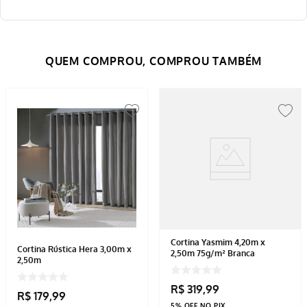
Cortina Yasmim 4,20m x
Cortina Rústica Hera 3,00m x
2,50m 75g/m² Branca
2,50m
R$
319
,
99
R$
179
,
99
5% OFF NO PIX