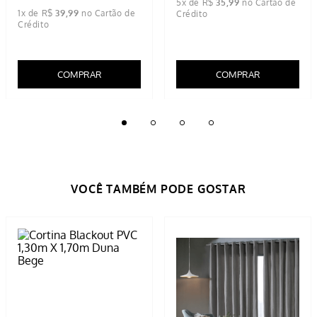
5
x de
R$
35
,
99
1
x de
R$
39
,
99
COMPRAR
COMPRAR