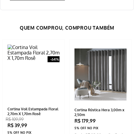
-
64%
Cortina Voil Estampada Floral
Cortina Rústica Hera 3,00m x
2,70m X 1,70m Rosê
2,50m
R$
109
,
99
R$
179
,
99
R$
39
,
99
5% OFF NO PIX
5% OFF NO PIX