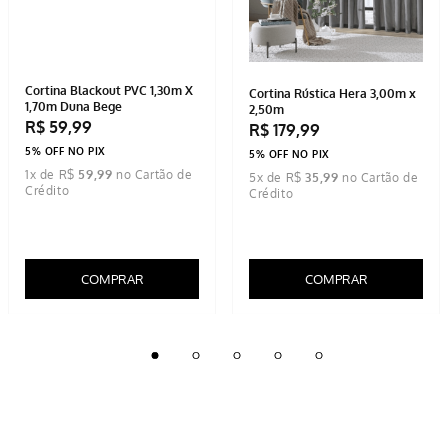
Cortina Blackout PVC 1,30m X
Cortina Rústica Hera 3,00m x
1,70m Duna Bege
2,50m
R$
59
,
99
R$
179
,
99
5% OFF NO PIX
5% OFF NO PIX
1
x de
R$
59
,
99
5
x de
R$
35
,
99
COMPRAR
COMPRAR