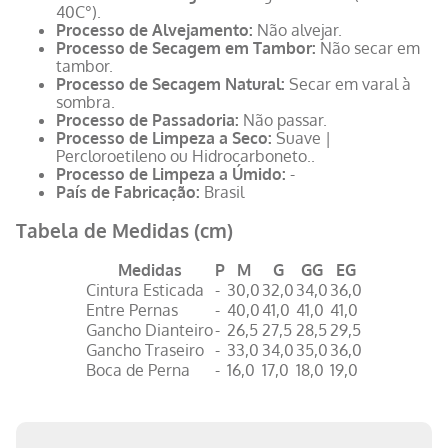
40C°).
Processo de Alvejamento:
Não alvejar.
Processo de Secagem em Tambor:
Não secar em
tambor.
Processo de Secagem Natural:
Secar em varal à
sombra.
Processo de Passadoria:
Não passar.
Processo de Limpeza a Seco:
Suave |
Percloroetileno ou Hidrocarboneto..
Processo de Limpeza a Úmido:
-
País de Fabricação:
Brasil
Tabela de Medidas (cm)
Medidas
P
M
G
GG
EG
Cintura Esticada
-
30,0
32,0
34,0
36,0
Entre Pernas
-
40,0
41,0
41,0
41,0
Gancho Dianteiro
-
26,5
27,5
28,5
29,5
Gancho Traseiro
-
33,0
34,0
35,0
36,0
Boca de Perna
-
16,0
17,0
18,0
19,0