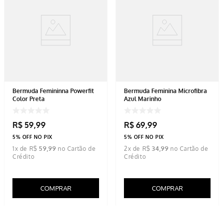
Bermuda Femininna Powerfit
Bermuda Feminina Microfibra
Color Preta
Azul Marinho
R$
59
,
99
R$
69
,
99
5% OFF NO PIX
5% OFF NO PIX
1
x de
R$
59
,
99
2
x de
R$
34
,
99
COMPRAR
COMPRAR