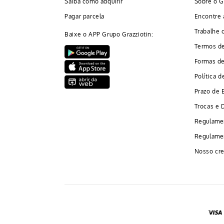
Saiba como adquirir
Sobre o G
Pagar parcela
Encontre 
Trabalhe 
Baixe o APP Grupo Grazziotin:
Termos d
Formas d
Política d
Prazo de 
Trocas e 
Regulame
Regulamen
Nosso cre