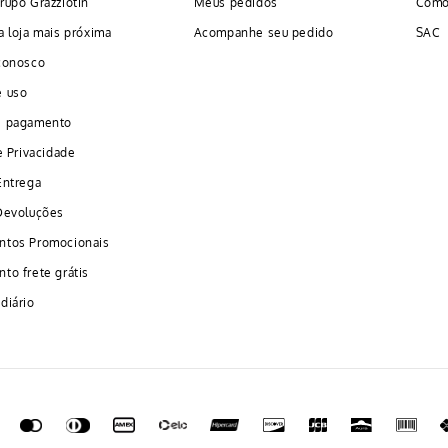
rupo Grazziotin
Meus pedidos
Como
a loja mais próxima
Acompanhe seu pedido
SAC
conosco
e uso
e pagamento
e Privacidade
Entrega
Devoluções
ntos Promocionais
to frete grátis
diário