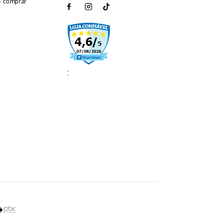
 comprar
: