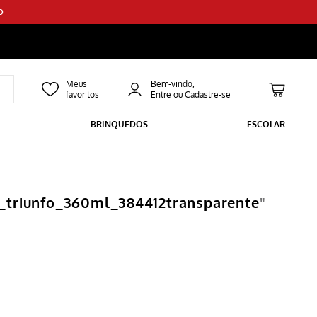
O
Bem-vindo,
BRINQUEDOS
ESCOLAR
_triunfo_360ml_384412transparente
"