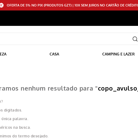
OFERTA DE 5% NO PIX (PRODUTOS GZT) | 10X SEM JUROS NO CARTÃO DE CRÉDIT
EZA
CASA
CAMPING E LAZER
ramos nenhum resultado para "
copo_avulso
r?
s digitados.
 única palavra.
néricos na busca.
nônimos do termo desejado.