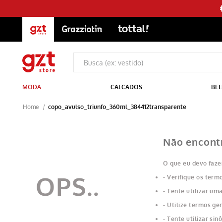
MODA
CALÇADOS
BEL
copo_avulso_triunfo_360ml_384412transparente
Não encont
O que eu devo faze
Verifique os termo
Tente utilizar uma
Utilize termos ge
Tente utilizar si