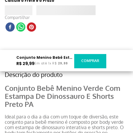
Calcule o Frete e o Prazo
Compartilhar
Conjunto Menino Bebê Estampado Verde E Preto PA
R$
29
,
99
Em até
1
x
R$
29
,
99
Descrição do produto
Conjunto Bebê Menino Verde Com
Estampa De Dinossauro E Shorts
Preto PA
Ideal para o dia a dia com um toque de diversão, este
conjunto para bebê menino é composto por body verde
com estampa de dinossauro interativa e shorts preto. O
body tem fechamento por botões de pressão no