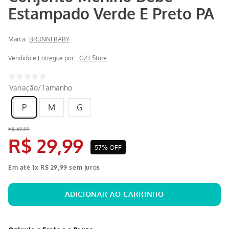
Estampado Verde E Preto PA
Marca:
BRUNNI BABY
Vendido e Entregue por:
GZT Store
Variação/Tamanho
P
M
G
R$
69
,
99
R$
29
,
99
57%
OFF
Em até
1
x
R$
29
,
99
sem juros