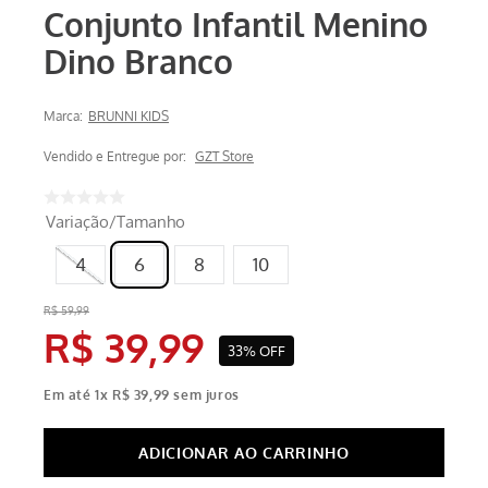
Conjunto Infantil Menino
Dino Branco
Marca:
BRUNNI KIDS
Vendido e Entregue por:
GZT Store
Variação/Tamanho
4
6
8
10
R$
59
,
99
R$
39
,
99
33%
OFF
Em até
1
x
R$
39
,
99
sem juros