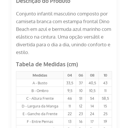
Descrição do Produto
Conjunto infantil masculino composto por
camiseta branca com estampa frontal Dino
Beach em azul e bermuda azul marinho com
elástico na cintura. Uma opção versátil e
divertida para o dia a dia, unindo conforto e
estilo.
Tabela de Medidas (cm)
Medidas
04
06
08
10
A - Busto
33,5
37
40,5
43
B - Ombro
9,5
10
10,5
11
C - Altura Frente
46
51
54
58,5
D - Largura da Manga
11
12
14
15
E - Gancho da Frente
22
23
24
25
F - Entre Pernas
13
16
17
19