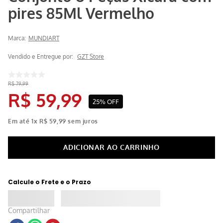
pires 85Ml Vermelho
Marca:
MUNDIART
Vendido e Entregue por:
GZT Store
R$
79
,
99
R$
59
,
99
25%
OFF
Em até
1
x
R$
59
,
99
sem juros
Calcule o Frete e o Prazo
Compartilhar