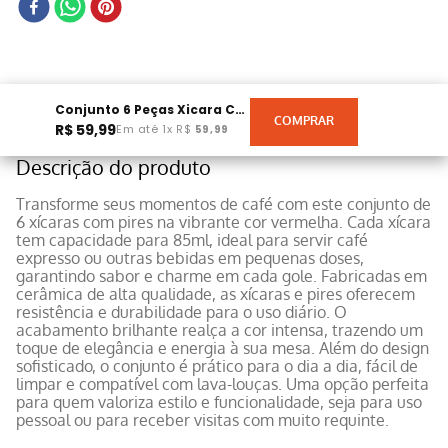
Conjunto 6 Peças Xicara Com Pires 85Ml Vermelho
R$
59
,
99
Em até
1
x
R$
59
,
99
Descrição do produto
Transforme seus momentos de café com este conjunto de
6 xícaras com pires na vibrante cor vermelha. Cada xícara
tem capacidade para 85ml, ideal para servir café
expresso ou outras bebidas em pequenas doses,
garantindo sabor e charme em cada gole. Fabricadas em
cerâmica de alta qualidade, as xícaras e pires oferecem
resistência e durabilidade para o uso diário. O
acabamento brilhante realça a cor intensa, trazendo um
toque de elegância e energia à sua mesa. Além do design
sofisticado, o conjunto é prático para o dia a dia, fácil de
limpar e compatível com lava-louças. Uma opção perfeita
para quem valoriza estilo e funcionalidade, seja para uso
pessoal ou para receber visitas com muito requinte.