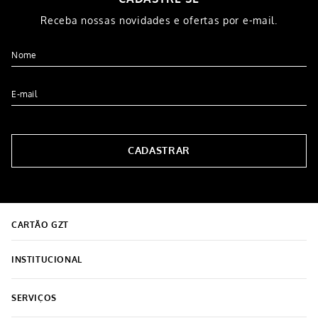
Caneca Porcelana Meme Sem
Prato Duralex Diamante
Café 370ML
Fundo
R$
29
,
99
R$
9
,
99
5% OFF NO PIX
5% OFF NO PIX
1
x de
R$
29
,
99
1
x de
R$
9
,
99
COMPRAR
COMPRAR