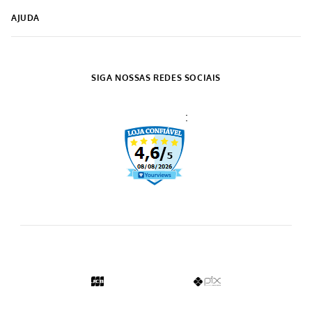
-
25%
Conjunto Xicara Com Pires 6
Caneca Cerâmica Papaya
Peças 85Ml Sortido Color
330ML
R$
79
,
99
R$
19
,
99
R$
59
,
99
5% OFF NO PIX
5% OFF NO PIX
1
x de
R$
19
,
99
1
x de
R$
59
,
99
COMPRAR
COMPRAR