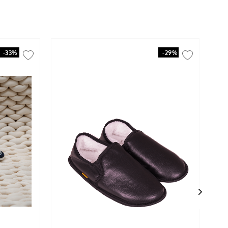
-
33%
-
29%