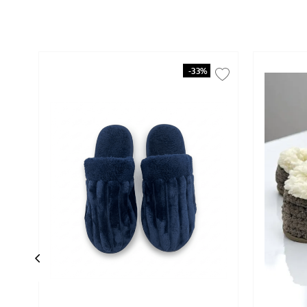
-
33%