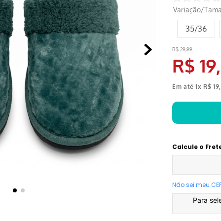
Variação/Tam
35/36
R$
29
,
99
R$
19
,
Em até
1
x
R$
19
,
Calcule o Fret
Não sei meu CE
Para sel