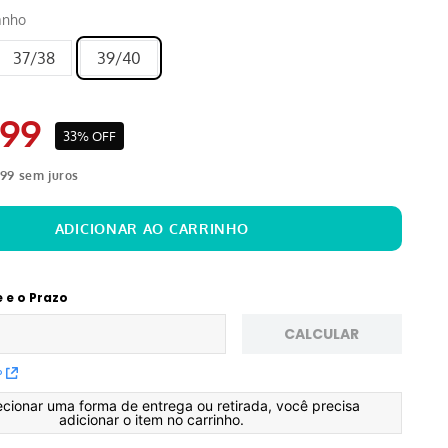
anho
37/38
39/40
99
33%
OFF
99
sem juros
e e o Prazo
CALCULAR
P
ecionar uma forma de entrega ou retirada, você precisa
adicionar o item no carrinho.