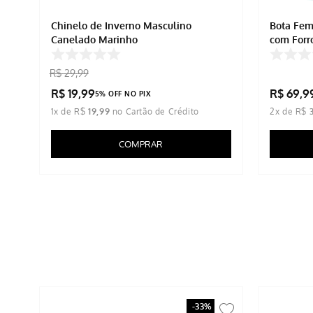
E
Chinelo de Inverno Masculino
Bota Fem
Canelado Marinho
com Forr
R$
29
,
99
R$
19
,
99
R$
69
,
9
5% OFF NO PIX
1
x de
R$
19
,
99
2
x de
R$
COMPRAR
-
33%