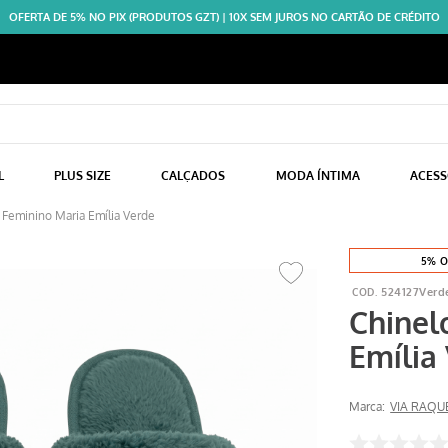
OFERTA DE 5% NO PIX (PRODUTOS GZT) | 10X SEM JUROS NO CARTÃO DE CRÉDITO
L
PLUS SIZE
CALÇADOS
MODA ÍNTIMA
ACES
 Feminino Maria Emília Verde
5% O
524127Verd
Chinel
Emília
Marca:
VIA RAQU