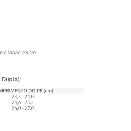
o e sabão neutro.
 Dupla):
MPRIMENTO DO PÉ (cm)
23,3 - 24,0
24,6 - 25,3
26,0 - 27,0