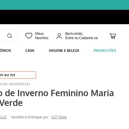
Bem-vindo,
SÓRIOS
CASA
HIGIENE E BELEZA
PROMOÇÕES
FF NO PIX
e
102012311233
o de Inverno Feminino Maria
 Verde
ELLE
Vendido e Entregue por:
GZT Store