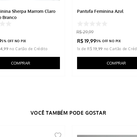
inina Sherpa Marrom Claro
Pantufa Feminina Azul
o Branco
R$
29
,
99
9
R$
19
,
99
5% OFF NO PIX
5% OFF NO PIX
34
,
99
1
x de
R$
19
,
99
COMPRAR
COMPRAR