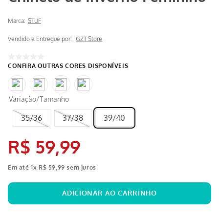
Marca:
STUF
Vendido e Entregue por:
GZT Store
Variação/Tamanho
35/36
37/38
39/40
R$
59
,
99
Em até
1
x
R$
59
,
99
sem juros