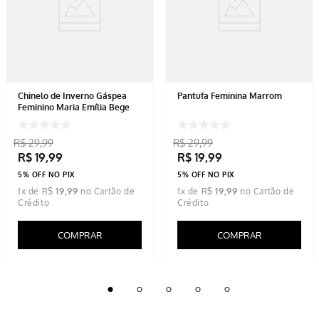
Chinelo de Inverno Gáspea
Pantufa Feminina Marrom
Feminino Maria Emília Bege
R$
29
,
99
R$
29
,
99
R$
19
,
99
R$
19
,
99
5% OFF NO PIX
5% OFF NO PIX
1
x de
R$
19
,
99
1
x de
R$
19
,
99
COMPRAR
COMPRAR