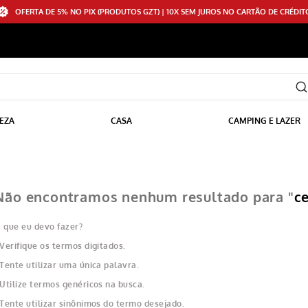
OFERTA DE 5% NO PIX (PRODUTOS GZT) | 10X SEM JUROS NO CARTÃO DE CRÉDIT
EZA
CASA
CAMPING E LAZER
Não encontramos nenhum resultado para "
c
 que eu devo fazer?
Verifique os termos digitados.
Tente utilizar uma única palavra.
Utilize termos genéricos na busca.
Tente utilizar sinônimos do termo desejado.