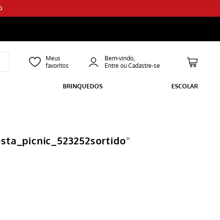
O
Bem-vindo,
BRINQUEDOS
ESCOLAR
esta_picnic_523252sortido
"