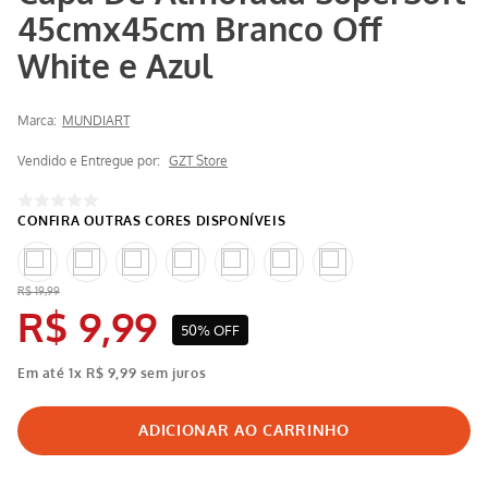
45cmx45cm Branco Off
White e Azul
Marca:
MUNDIART
Vendido e Entregue por:
GZT Store
R$
19
,
99
R$
9
,
99
50%
OFF
Em até
1
x
R$
9
,
99
sem juros