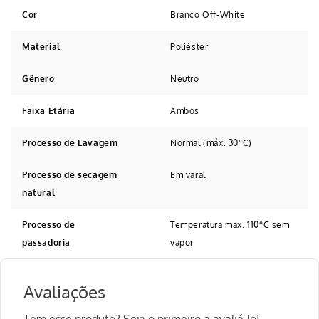
Cor
Branco Off-White
Material
Poliéster
Gênero
Neutro
Faixa Etária
Ambos
Processo de Lavagem
Normal (máx. 30°C)
Processo de secagem
Em varal
natural
Processo de
Temperatura max. 110°C sem
passadoria
vapor
Avaliações
Tem esse produto? Seja o primeiro a avaliá-lo!