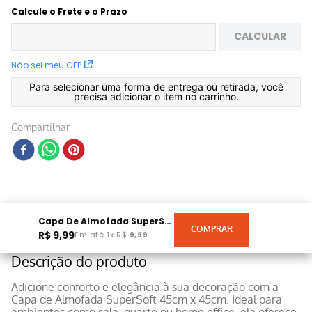
Calcule o Frete e o Prazo
CALCULAR
Não sei meu CEP
Para selecionar uma forma de entrega ou retirada, você
precisa adicionar o item no carrinho.
Compartilhar
Capa De Almofada SuperSoft 45cmx45cm Branco Off White E Azul
R$
9
,
99
Em até
1
x
R$
9
,
99
Descrição do produto
Adicione conforto e elegância à sua decoração com a
Capa de Almofada SuperSoft 45cm x 45cm. Ideal para
ambientes como sala, quarto ou home office, ela oferece