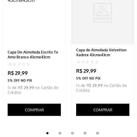
Capa de Almofada Velvetten
Capa De Almofada Escrito Te
Xadrex 43cmx43cm
Amo Branco 43cmx43cm
R$
29
,
99
R$
29
,
99
5% OFF NO PIX
5% OFF NO PIX
1
x de
R$
29
,
99
1
x de
R$
29
,
99
COMPRAR
COMPRAR