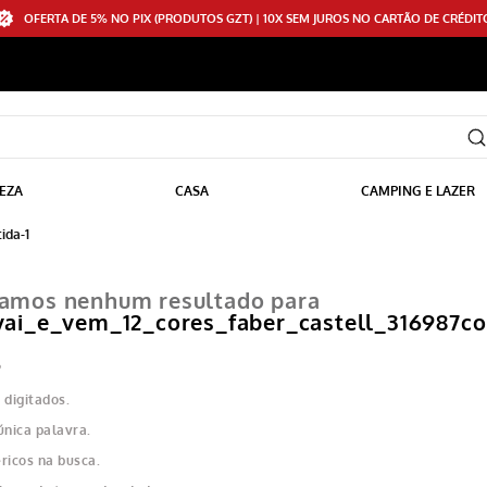
OFERTA DE 5% NO PIX (PRODUTOS GZT) | 10X SEM JUROS NO CARTÃO DE CRÉDIT
EZA
CASA
CAMPING E LAZER
ida-1
amos nenhum resultado para
vai_e_vem_12_cores_faber_castell_316987cor
?
 digitados.
única palavra.
ricos na busca.