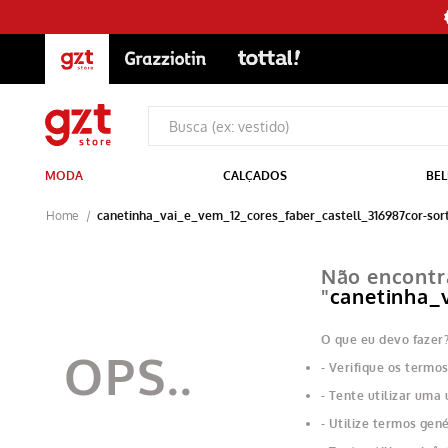
MODA
CALÇADOS
BEL
canetinha_vai_e_vem_12_cores_faber_castell_316987cor-sort
Não encontr
"
canetinha_
O que eu devo fazer
Verifique os termos
Tente utilizar uma 
Utilize termos gené