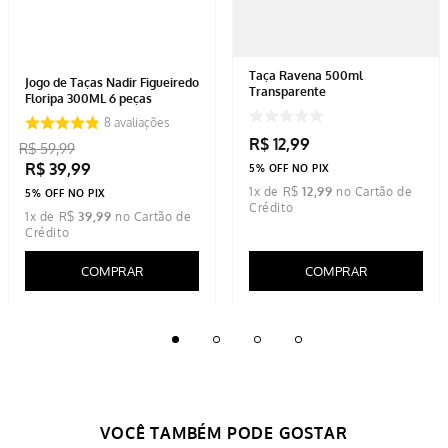
Taça Ravena 500ml
Jogo de Taças Nadir Figueiredo
Transparente
Floripa 300ML 6 peças
8
avaliações
R$
12
,
99
R$
59
,
99
R$
39
,
99
5% OFF NO PIX
1
x de
R$
12
,
99
5% OFF NO PIX
1
x de
R$
39
,
99
COMPRAR
COMPRAR