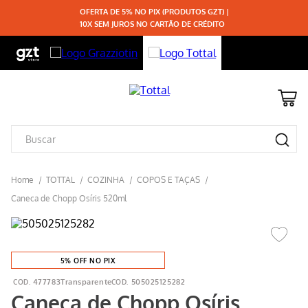
OFERTA DE 5% NO PIX (PRODUTOS GZT) |
10X SEM JUROS NO CARTÃO DE CRÉDITO
TOTTAL
COZINHA
COPOS E TAÇAS
Caneca de Chopp Osíris 520ml
5% OFF NO PIX
477783Transparente
505025125282
Caneca de Chopp Osíris