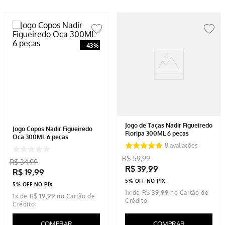
-
43%
Jogo de Taças Nadir Figueiredo
Jogo Copos Nadir Figueiredo
Floripa 300ML 6 peças
Oca 300ML 6 peças
8
avaliações
R$
59
,
99
R$
34
,
99
R$
39
,
99
R$
19
,
99
5% OFF NO PIX
5% OFF NO PIX
1
x de
R$
39
,
99
1
x de
R$
19
,
99
COMPRAR
COMPRAR