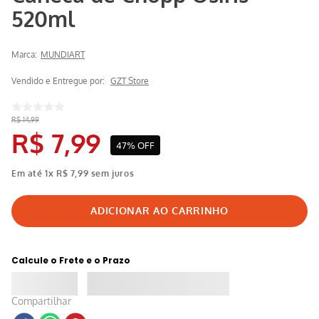
520ml
Marca:
MUNDIART
Vendido e Entregue por:
GZT Store
R$
14
,
99
R$
7
,
99
47%
OFF
Em até
1
x
R$
7
,
99
sem juros
Calcule o Frete e o Prazo
Compartilhar