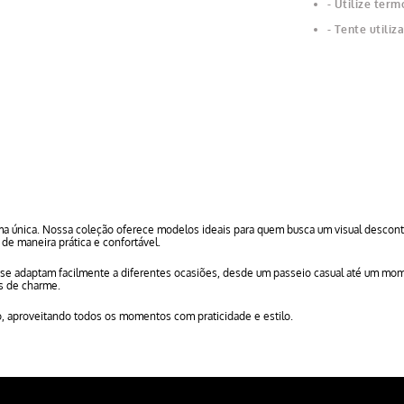
Utilize term
Tente utiliz
a única. Nossa coleção oferece modelos ideais para quem busca um visual descontr
de maneira prática e confortável.
e se adaptam facilmente a diferentes ocasiões, desde um passeio casual até um momen
os de charme.
o, aproveitando todos os momentos com praticidade e estilo.