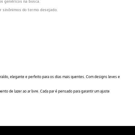
os genéricos na busca.
ar sinônimos do termo desejado.
aído, elegante e perfeito para os dias mais quentes. Com designs leves e
to de lazer ao ar livre. Cada par é pensado para garantir um ajuste