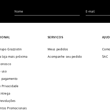
CIONAL
SERVIÇOS
AJU
rupo Grazziotin
Meus pedidos
Como
a loja mais próxima
Acompanhe seu pedido
SAC
conosco
e uso
e pagamento
e Privacidade
Entrega
Devoluções
ntos Promocionais