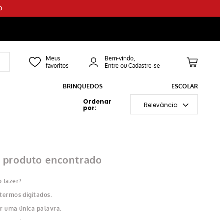
O
Bem-vindo,
BRINQUEDOS
ESCOLAR
Relevância
produto encontrado
 fazer?
 termos digitados.
ar uma única palavra.