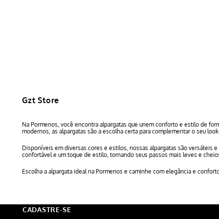
Gzt Store
Na Pormenos, você encontra alpargatas que unem conforto e estilo de form
modernos, as alpargatas são a escolha certa para complementar o seu look 
Disponíveis em diversas cores e estilos, nossas alpargatas são versáteis 
confortável e um toque de estilo, tornando seus passos mais leves e chei
Escolha a alpargata ideal na Pormenos e caminhe com elegância e confort
CADASTRE-SE