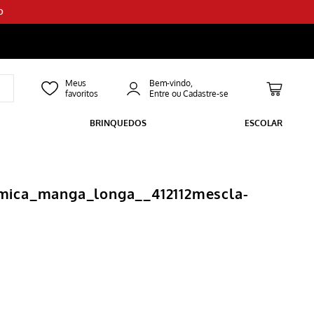
O
Bem-vindo,
BRINQUEDOS
ESCOLAR
mica_manga_longa__412112mescla-