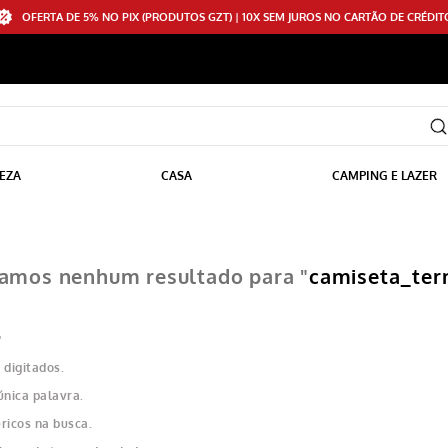
OFERTA DE 5% NO PIX (PRODUTOS GZT) | 10X SEM JUROS NO CARTÃO DE CRÉDIT
EZA
CASA
CAMPING E LAZER
amos nenhum resultado para "
camiseta_ter
?
 digitados.
única palavra.
ricos na busca.