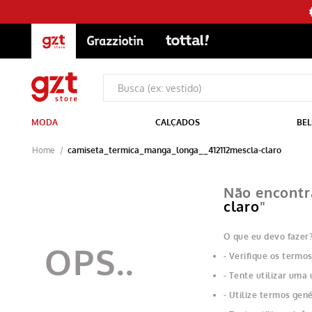
MODA
CALÇADOS
BEL
camiseta_termica_manga_longa__412112mescla-claro
Não encontr
claro
"
O que eu devo fazer
Verifique os termos
Tente utilizar uma 
Utilize termos gené