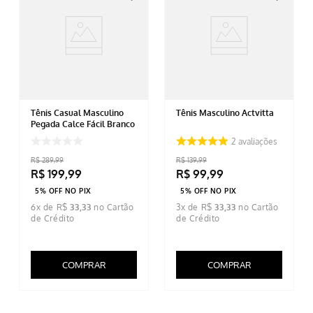
Tênis Casual Masculino
Tênis Masculino Actvitta
Pegada Calce Fácil Branco
2
avaliações
R$
289
,
99
R$
139
,
99
R$
199
,
99
R$
99
,
99
5% OFF NO PIX
5% OFF NO PIX
6
x de
R$
33
,
33
3
x de
R$
33
,
33
COMPRAR
COMPRAR